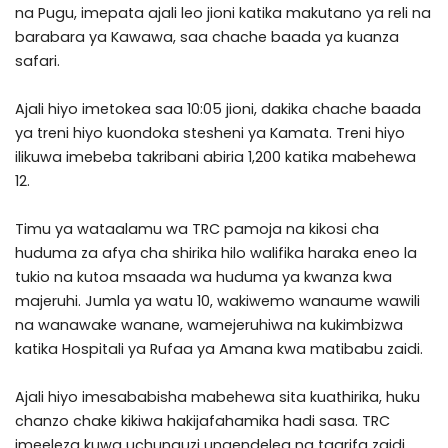
na Pugu, imepata ajali leo jioni katika makutano ya reli na
barabara ya Kawawa, saa chache baada ya kuanza
safari.
Ajali hiyo imetokea saa 10:05 jioni, dakika chache baada
ya treni hiyo kuondoka stesheni ya Kamata. Treni hiyo
ilikuwa imebeba takribani abiria 1,200 katika mabehewa
12.
Timu ya wataalamu wa TRC pamoja na kikosi cha
huduma za afya cha shirika hilo walifika haraka eneo la
tukio na kutoa msaada wa huduma ya kwanza kwa
majeruhi. Jumla ya watu 10, wakiwemo wanaume wawili
na wanawake wanane, wamejeruhiwa na kukimbizwa
katika Hospitali ya Rufaa ya Amana kwa matibabu zaidi.
Ajali hiyo imesababisha mabehewa sita kuathirika, huku
chanzo chake kikiwa hakijafahamika hadi sasa. TRC
imeeleza kuwa uchunguzi unaendelea na taarifa zaidi