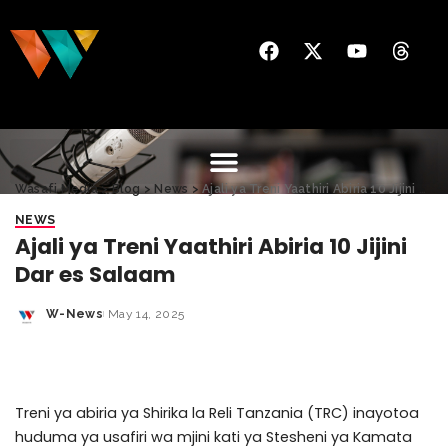
Wasafi Media
>
Blog
>
News
>
Ajali ya Treni Yaathiri Abiria 10 Jijini Dar es Salaam
NEWS
Ajali ya Treni Yaathiri Abiria 10 Jijini
Dar es Salaam
W-News
May 14, 2025
Treni ya abiria ya Shirika la Reli Tanzania (TRC) inayotoa
huduma ya usafiri wa mjini kati ya Stesheni ya Kamata