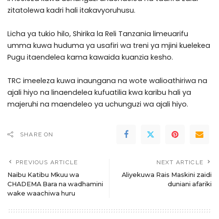
zitatolewa kadri hali itakavyoruhusu.
Licha ya tukio hilo, Shirika la Reli Tanzania limeuarifu
umma kuwa huduma ya usafiri wa treni ya mjini kuelekea
Pugu itaendelea kama kawaida kuanzia kesho.
TRC imeeleza kuwa inaungana na wote walioathiriwa na
ajali hiyo na linaendelea kufuatilia kwa karibu hali ya
majeruhi na maendeleo ya uchunguzi wa ajali hiyo.
SHARE ON
PREVIOUS ARTICLE
NEXT ARTICLE
Naibu Katibu Mkuu wa
Aliyekuwa Rais Maskini zaidi
CHADEMA Bara na wadhamini
duniani afariki
wake waachiwa huru