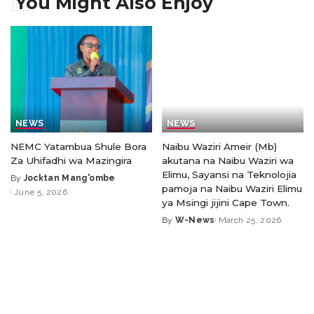
You Might Also Enjoy
NEWS
NEWS
NEMC Yatambua Shule Bora
Naibu Waziri Ameir (Mb)
Za Uhifadhi wa Mazingira
akutana na Naibu Waziri wa
Elimu, Sayansi na Teknolojia
By
Jocktan Mang'ombe
pamoja na Naibu Waziri Elimu
June 5, 2026
ya Msingi jijini Cape Town.
By
W-News
March 25, 2026