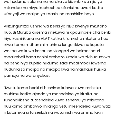
wa huduma salama na haraka za kibenki kwa njia ya
mtandao na hivyo kuchochea ufanisi na uwazi katika
ufanyaji wa malipo ya taasisi na mashirika hayo.
Akizungumzia ushiriki wa benki ya NBC kwenye mkutano
huo, Bi Muruba alisema imekuwa ni kipaumbele cha benki
hiyo kushirikiana na ALAT katika kifanikisha mkutano huo
ikiwa kama mdhamini muhimu lengo likiwa na kupata
wasaa wa kuwa karibu na viongozi wa halmashauri
mbalimbali hapa nchini ambazo zimekuwa zikihudumiwa
na benki hiyo kupitia huduma zake mbalimbali ikiwemo
huduma za malipo na mikopo kwa halmashauri husika
pamoja na wafanyakazi.
“Kwetu kama benki ni heshima kubwa kuwa mshirika
muhimu katika ajenda ya maendeleo ya kitaifa, na
tunahakikisha tutaendelea kuwa sehemu ya mkutano
huu kama ambavyo milango yetu imeendelea kuwa wazi
ili kutumikia si tu serikali na watumishi wa umma lakini