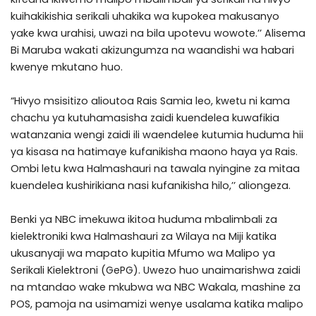
kuihakikishia serikali uhakika wa kupokea makusanyo
yake kwa urahisi, uwazi na bila upotevu wowote.’’ Alisema
Bi Maruba wakati akizungumza na waandishi wa habari
kwenye mkutano huo.
“Hivyo msisitizo alioutoa Rais Samia leo, kwetu ni kama
chachu ya kutuhamasisha zaidi kuendelea kuwafikia
watanzania wengi zaidi ili waendelee kutumia huduma hii
ya kisasa na hatimaye kufanikisha maono haya ya Rais.
Ombi letu kwa Halmashauri na tawala nyingine za mitaa
kuendelea kushirikiana nasi kufanikisha hilo,’’ aliongeza.
Benki ya NBC imekuwa ikitoa huduma mbalimbali za
kielektroniki kwa Halmashauri za Wilaya na Miji katika
ukusanyaji wa mapato kupitia Mfumo wa Malipo ya
Serikali Kielektroni (GePG). Uwezo huo unaimarishwa zaidi
na mtandao wake mkubwa wa NBC Wakala, mashine za
POS, pamoja na usimamizi wenye usalama katika malipo