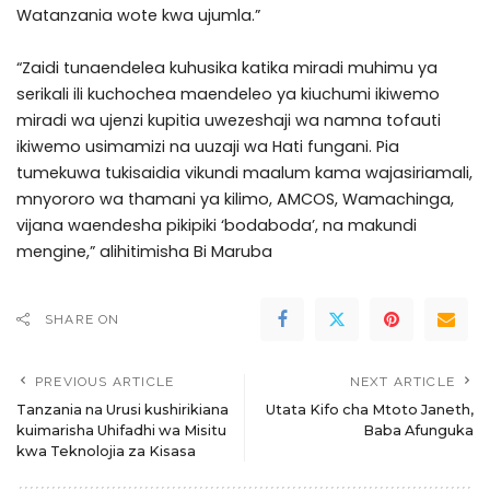
Watanzania wote kwa ujumla.”
“Zaidi tunaendelea kuhusika katika miradi muhimu ya
serikali ili kuchochea maendeleo ya kiuchumi ikiwemo
miradi wa ujenzi kupitia uwezeshaji wa namna tofauti
ikiwemo usimamizi na uuzaji wa Hati fungani. Pia
tumekuwa tukisaidia vikundi maalum kama wajasiriamali,
mnyororo wa thamani ya kilimo, AMCOS, Wamachinga,
vijana waendesha pikipiki ‘bodaboda’, na makundi
mengine,” alihitimisha Bi Maruba
SHARE ON
PREVIOUS ARTICLE
NEXT ARTICLE
Tanzania na Urusi kushirikiana
Utata Kifo cha Mtoto Janeth,
kuimarisha Uhifadhi wa Misitu
Baba Afunguka
kwa Teknolojia za Kisasa