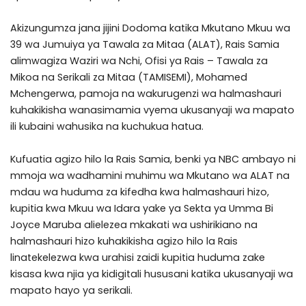
Akizungumza jana jijini Dodoma katika Mkutano Mkuu wa
39 wa Jumuiya ya Tawala za Mitaa (ALAT), Rais Samia
alimwagiza Waziri wa Nchi, Ofisi ya Rais – Tawala za
Mikoa na Serikali za Mitaa (TAMISEMI), Mohamed
Mchengerwa, pamoja na wakurugenzi wa halmashauri
kuhakikisha wanasimamia vyema ukusanyaji wa mapato
ili kubaini wahusika na kuchukua hatua.
Kufuatia agizo hilo la Rais Samia, benki ya NBC ambayo ni
mmoja wa wadhamini muhimu wa Mkutano wa ALAT na
mdau wa huduma za kifedha kwa halmashauri hizo,
kupitia kwa Mkuu wa Idara yake ya Sekta ya Umma Bi
Joyce Maruba alielezea mkakati wa ushirikiano na
halmashauri hizo kuhakikisha agizo hilo la Rais
linatekelezwa kwa urahisi zaidi kupitia huduma zake
kisasa kwa njia ya kidigitali hususani katika ukusanyaji wa
mapato hayo ya serikali.