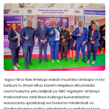
“Agizo hili la Rais limekuja wakati muafaka ambapo ni hivi
karibuni tu Waziri Mkuu Kassim Majaliwa alituzindulia
rasmi huduma yetu kidijitali ya ‘NBC Kiganjani’ ambayo
imeboreshwa zaidi ikiwa inalenga kuwarahisishia
watanzania upatikanaji wa huduma mbalimbali za
kifedha ikiwemo malipo mbalimbali ya serikali na hivyo