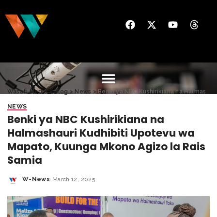
Wasafi Media
>
Blog
>
News
>
Benki ya NBC Kushirikiana na Halmashauri Kudhibiti Upotevu wa Mapato, Kuunga Mkono Agizo la Rais Samia
NEWS
Benki ya NBC Kushirikiana na
Halmashauri Kudhibiti Upotevu wa
Mapato, Kuunga Mkono Agizo la Rais
Samia
W-News
March 12, 2025