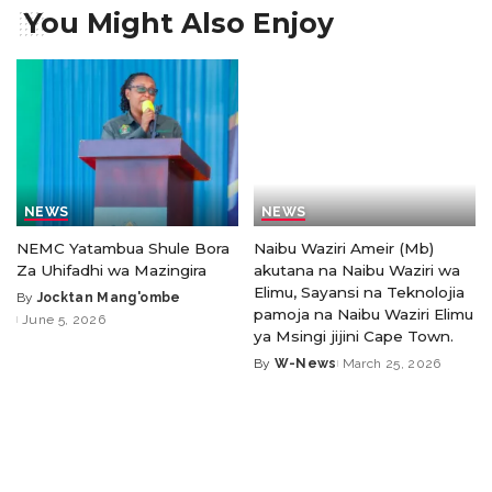
You Might Also Enjoy
NEWS
NEWS
NEMC Yatambua Shule Bora
Naibu Waziri Ameir (Mb)
Za Uhifadhi wa Mazingira
akutana na Naibu Waziri wa
Elimu, Sayansi na Teknolojia
By
Jocktan Mang'ombe
pamoja na Naibu Waziri Elimu
June 5, 2026
ya Msingi jijini Cape Town.
By
W-News
March 25, 2026