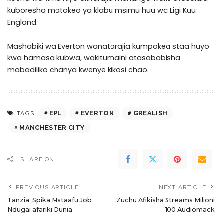
kuboresha matokeo ya klabu msimu huu wa Ligi Kuu
England.
Mashabiki wa Everton wanatarajia kumpokea staa huyo
kwa hamasa kubwa, wakitumaini atasababisha
mabadiliko chanya kwenye kikosi chao.
EPL
EVERTON
GREALISH
TAGS:
MANCHESTER CITY
SHARE ON
PREVIOUS ARTICLE
NEXT ARTICLE
Tanzia: Spika Mstaafu Job
Zuchu Afikisha Streams Milioni
Ndugai afariki Dunia
100 Audiomack