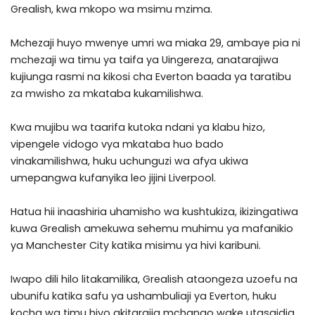
Grealish, kwa mkopo wa msimu mzima.
Mchezaji huyo mwenye umri wa miaka 29, ambaye pia ni
mchezaji wa timu ya taifa ya Uingereza, anatarajiwa
kujiunga rasmi na kikosi cha Everton baada ya taratibu
za mwisho za mkataba kukamilishwa.
Kwa mujibu wa taarifa kutoka ndani ya klabu hizo,
vipengele vidogo vya mkataba huo bado
vinakamilishwa, huku uchunguzi wa afya ukiwa
umepangwa kufanyika leo jijini Liverpool.
Hatua hii inaashiria uhamisho wa kushtukiza, ikizingatiwa
kuwa Grealish amekuwa sehemu muhimu ya mafanikio
ya Manchester City katika misimu ya hivi karibuni.
Iwapo dili hilo litakamilika, Grealish ataongeza uzoefu na
ubunifu katika safu ya ushambuliaji ya Everton, huku
kocha wa timu hiyo akitarajia mchango wake utasaidia