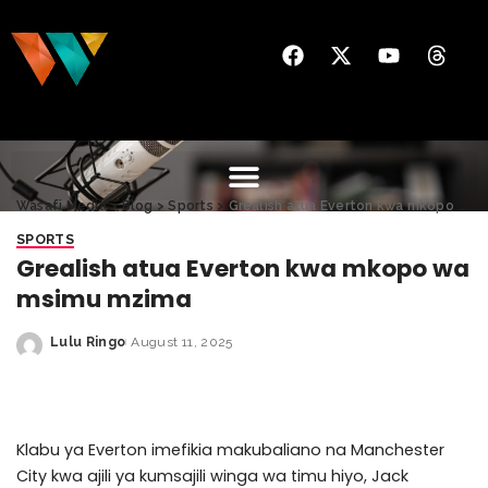
Wasafi Media
>
Blog
>
Sports
>
Grealish atua Everton kwa mkopo wa msimu mzima
SPORTS
Grealish atua Everton kwa mkopo wa
msimu mzima
Lulu Ringo
August 11, 2025
Klabu ya Everton imefikia makubaliano na Manchester
City kwa ajili ya kumsajili winga wa timu hiyo, Jack