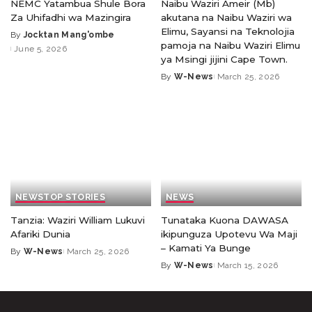
NEMC Yatambua Shule Bora
Naibu Waziri Ameir (Mb)
Za Uhifadhi wa Mazingira
akutana na Naibu Waziri wa
Elimu, Sayansi na Teknolojia
By
Jocktan Mang'ombe
pamoja na Naibu Waziri Elimu
June 5, 2026
ya Msingi jijini Cape Town.
By
W-News
March 25, 2026
NEWS
TOP STORIES
NEWS
Tanzia: Waziri William Lukuvi
Tunataka Kuona DAWASA
Afariki Dunia
ikipunguza Upotevu Wa Maji
– Kamati Ya Bunge
By
W-News
March 25, 2026
By
W-News
March 15, 2026