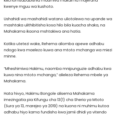
kilichomsababishia maumivu makali na majeraha
kwenye mguu wa kushoto.
Ushahidi wa mashahidi watano uliotolewa na upande wa
mashtaka ulithibitisha kosa hilo bila kuacha shaka, na
Mahakama ikaona mshtakiwa ana hatia.
Katika utetezi wake, Rehema aliomba apewe adhabu
ndogo kwa maelezo kuwa ana mtoto mchanga wa miezi
minne.
“Mheshimiwa Hakimu, naomba mnipunguzie adhabu kwa
kuwa nina mtoto mchanga,” alieleza Rehema mbele ya
Mahakama.
Hata hivyo, Hakimu Bongole alisema Mahakama
imezingatia pia Kifungu cha 13(1) cha Sheria ya Mtoto
(Sura ya 13, marejeo ya 2019) na kuona ni muhimu kutoa
adhabu hiyo kama fundisho kwa jamii dhidi ya vitendo