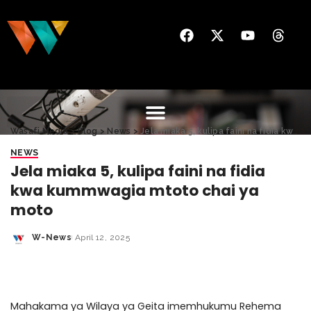
Wasafi Media
>
Blog
>
News
>
Jela miaka 5, kulipa faini na fidia kwa kummwagia mtoto chai ya moto
NEWS
Jela miaka 5, kulipa faini na fidia
kwa kummwagia mtoto chai ya
moto
W-News
April 12, 2025
Mahakama ya Wilaya ya Geita imemhukumu Rehema