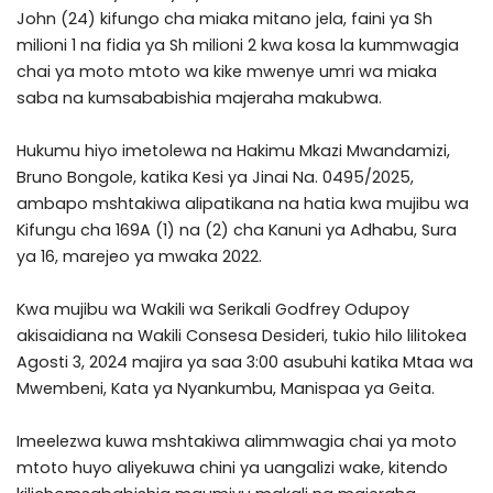
John (24) kifungo cha miaka mitano jela, faini ya Sh
milioni 1 na fidia ya Sh milioni 2 kwa kosa la kummwagia
chai ya moto mtoto wa kike mwenye umri wa miaka
saba na kumsababishia majeraha makubwa.
Hukumu hiyo imetolewa na Hakimu Mkazi Mwandamizi,
Bruno Bongole, katika Kesi ya Jinai Na. 0495/2025,
ambapo mshtakiwa alipatikana na hatia kwa mujibu wa
Kifungu cha 169A (1) na (2) cha Kanuni ya Adhabu, Sura
ya 16, marejeo ya mwaka 2022.
Kwa mujibu wa Wakili wa Serikali Godfrey Odupoy
akisaidiana na Wakili Consesa Desideri, tukio hilo lilitokea
Agosti 3, 2024 majira ya saa 3:00 asubuhi katika Mtaa wa
Mwembeni, Kata ya Nyankumbu, Manispaa ya Geita.
Imeelezwa kuwa mshtakiwa alimmwagia chai ya moto
mtoto huyo aliyekuwa chini ya uangalizi wake, kitendo