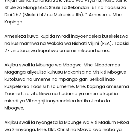
zikijumuisha: Zahanati 259; Vituo vya Afya 42; Hospitali 9;
Shule za Msingi 554; Shule za Sekondari 151; na Taasisi za
Dini 257 (Misikiti 142 na Makanisa 115). “. Amesema Mhe.
Kapinga
Ameeleza kuwa, kupitia miradi inayoendelea kutekelezwa
na kusimamiwa na Wakala wa Nishati Vijijini (REA), Taasisi
27 zinatarajiwa kupatiwa umeme mkoani humo..
Akijibu swali la Mbunge wa Mbogwe, Mhe. Nicodemas
Maganga aliyeuliza kuhusu Makanisa na Misikiti Mbogwe
kutokuwa na umeme na mpango gani Serikali inao
kuzipelekea Taasisi hizo umeme, Mhe. Kapinga amesema
Taasisi hizo zitafikiwa na huduma ya umeme kupitia
miradi ya Vitongoji inayoendelea katika Jimbo la
Mbogwe,
Akijibu swali la nyongeza la Mbunge wa Viti Maalum Mkoa
wa Shinyanga, Mhe. Dkt. Christina Mzava kwa niaba ya