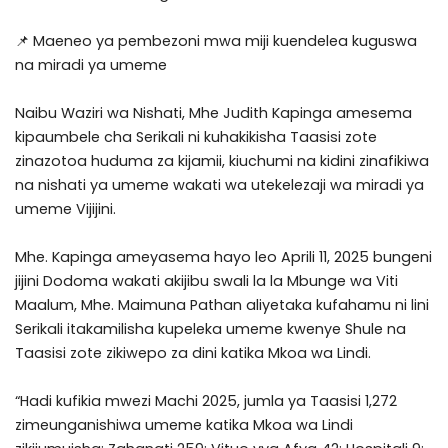
📌 Maeneo ya pembezoni mwa miji kuendelea kuguswa
na miradi ya umeme
Naibu Waziri wa Nishati, Mhe Judith Kapinga amesema
kipaumbele cha Serikali ni kuhakikisha Taasisi zote
zinazotoa huduma za kijamii, kiuchumi na kidini zinafikiwa
na nishati ya umeme wakati wa utekelezaji wa miradi ya
umeme Vijijini.
Mhe. Kapinga ameyasema hayo leo Aprili 11, 2025 bungeni
jijini Dodoma wakati akijibu swali la la Mbunge wa Viti
Maalum, Mhe. Maimuna Pathan aliyetaka kufahamu ni lini
Serikali itakamilisha kupeleka umeme kwenye Shule na
Taasisi zote zikiwepo za dini katika Mkoa wa Lindi.
“Hadi kufikia mwezi Machi 2025, jumla ya Taasisi 1,272
zimeunganishiwa umeme katika Mkoa wa Lindi