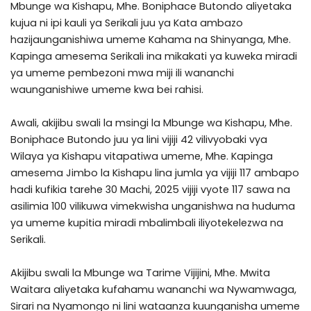
Mbunge wa Kishapu, Mhe. Boniphace Butondo aliyetaka
kujua ni ipi kauli ya Serikali juu ya Kata ambazo
hazijaunganishiwa umeme Kahama na Shinyanga, Mhe.
Kapinga amesema Serikali ina mikakati ya kuweka miradi
ya umeme pembezoni mwa miji ili wananchi
waunganishiwe umeme kwa bei rahisi.
Awali, akijibu swali la msingi la Mbunge wa Kishapu, Mhe.
Boniphace Butondo juu ya lini vijiji 42 vilivyobaki vya
Wilaya ya Kishapu vitapatiwa umeme, Mhe. Kapinga
amesema Jimbo la Kishapu lina jumla ya vijiji 117 ambapo
hadi kufikia tarehe 30 Machi, 2025 vijiji vyote 117 sawa na
asilimia 100 vilikuwa vimekwisha unganishwa na huduma
ya umeme kupitia miradi mbalimbali iliyotekelezwa na
Serikali.
Akijibu swali la Mbunge wa Tarime Vijijini, Mhe. Mwita
Waitara aliyetaka kufahamu wananchi wa Nywamwaga,
Sirari na Nyamongo ni lini wataanza kuunganisha umeme