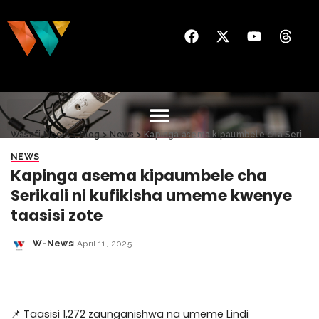
Wasafi Media
>
Blog
>
News
>
Kapinga asema kipaumbele cha Serikali ni kufikisha umeme kwenye taasisi zote
NEWS
Kapinga asema kipaumbele cha
Serikali ni kufikisha umeme kwenye
taasisi zote
W-News
April 11, 2025
📌 Taasisi 1,272 zaunganishwa na umeme Lindi