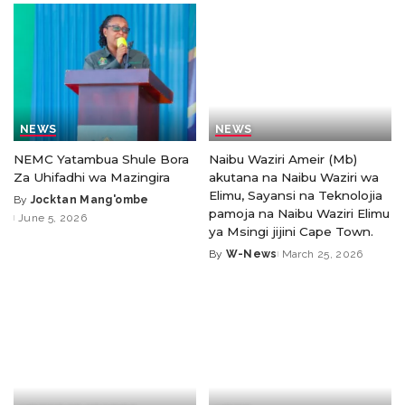
NEWS
NEWS
NEMC Yatambua Shule Bora
Naibu Waziri Ameir (Mb)
Za Uhifadhi wa Mazingira
akutana na Naibu Waziri wa
Elimu, Sayansi na Teknolojia
By
Jocktan Mang'ombe
pamoja na Naibu Waziri Elimu
June 5, 2026
ya Msingi jijini Cape Town.
By
W-News
March 25, 2026