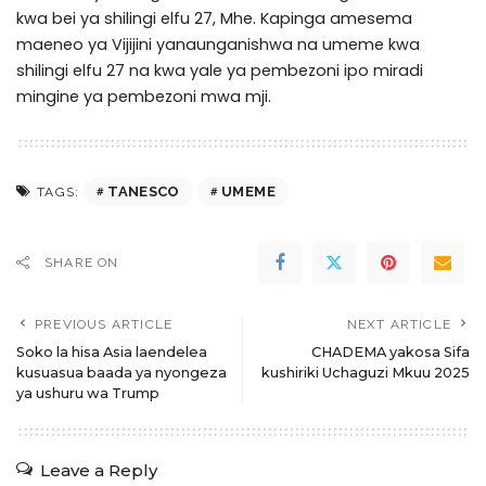
kwa bei ya shilingi elfu 27, Mhe. Kapinga amesema
maeneo ya Vijijini yanaunganishwa na umeme kwa
shilingi elfu 27 na kwa yale ya pembezoni ipo miradi
mingine ya pembezoni mwa mji.
TANESCO
UMEME
TAGS:
SHARE ON
PREVIOUS ARTICLE
NEXT ARTICLE
Soko la hisa Asia laendelea
CHADEMA yakosa Sifa
kusuasua baada ya nyongeza
kushiriki Uchaguzi Mkuu 2025
ya ushuru wa Trump
Leave a Reply