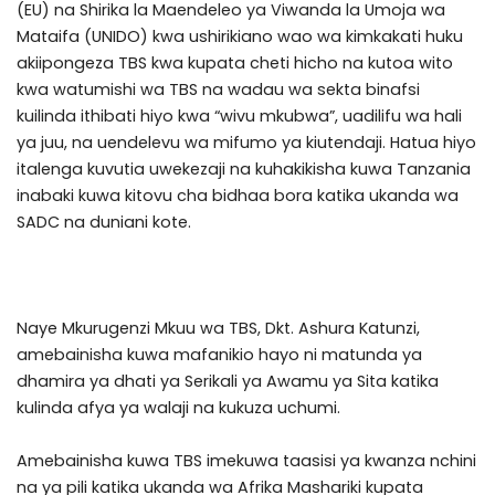
(EU) na Shirika la Maendeleo ya Viwanda la Umoja wa
Mataifa (UNIDO) kwa ushirikiano wao wa kimkakati huku
akiipongeza TBS kwa kupata cheti hicho na kutoa wito
kwa watumishi wa TBS na wadau wa sekta binafsi
kuilinda ithibati hiyo kwa “wivu mkubwa”, uadilifu wa hali
ya juu, na uendelevu wa mifumo ya kiutendaji. Hatua hiyo
italenga kuvutia uwekezaji na kuhakikisha kuwa Tanzania
inabaki kuwa kitovu cha bidhaa bora katika ukanda wa
SADC na duniani kote.
Naye Mkurugenzi Mkuu wa TBS, Dkt. Ashura Katunzi,
amebainisha kuwa mafanikio hayo ni matunda ya
dhamira ya dhati ya Serikali ya Awamu ya Sita katika
kulinda afya ya walaji na kukuza uchumi.
Amebainisha kuwa TBS imekuwa taasisi ya kwanza nchini
na ya pili katika ukanda wa Afrika Mashariki kupata