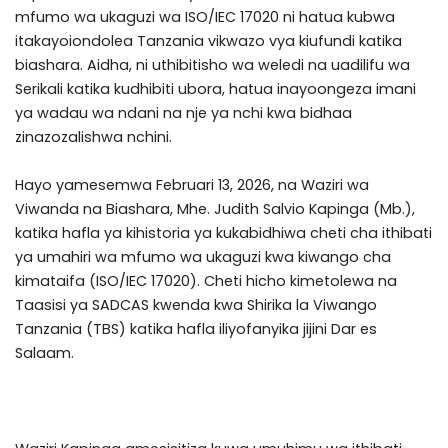
mfumo wa ukaguzi wa ISO/IEC 17020 ni hatua kubwa
itakayoiondolea Tanzania vikwazo vya kiufundi katika
biashara. Aidha, ni uthibitisho wa weledi na uadilifu wa
Serikali katika kudhibiti ubora, hatua inayoongeza imani
ya wadau wa ndani na nje ya nchi kwa bidhaa
zinazozalishwa nchini.
Hayo yamesemwa Februari 13, 2026, na Waziri wa
Viwanda na Biashara, Mhe. Judith Salvio Kapinga (Mb.),
katika hafla ya kihistoria ya kukabidhiwa cheti cha ithibati
ya umahiri wa mfumo wa ukaguzi kwa kiwango cha
kimataifa (ISO/IEC 17020). Cheti hicho kimetolewa na
Taasisi ya SADCAS kwenda kwa Shirika la Viwango
Tanzania (TBS) katika hafla iliyofanyika jijini Dar es
Salaam.