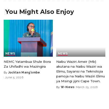
You Might Also Enjoy
NEWS
NEWS
NEMC Yatambua Shule Bora
Naibu Waziri Ameir (Mb)
Za Uhifadhi wa Mazingira
akutana na Naibu Waziri wa
Elimu, Sayansi na Teknolojia
By
Jocktan Mang'ombe
pamoja na Naibu Waziri Elimu
June 5, 2026
ya Msingi jijini Cape Town.
By
W-News
March 25, 2026