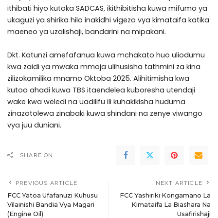
ithibati hiyo kutoka SADCAS, ikithibitisha kuwa mifumo ya
ukaguzi ya shirika hilo inakidhi vigezo vya kimataifa katika
maeneo ya uzalishaji, bandarini na mipakani.
Dkt. Katunzi amefafanua kuwa mchakato huo uliodumu
kwa zaidi ya mwaka mmoja ulihusisha tathmini za kina
zilizokamilika mnamo Oktoba 2025. Alihitimisha kwa
kutoa ahadi kuwa TBS itaendelea kuboresha utendaji
wake kwa weledi na uadilifu ili kuhakikisha huduma
zinazotolewa zinabaki kuwa shindani na zenye viwango
vya juu duniani.
SHARE ON
PREVIOUS ARTICLE
NEXT ARTICLE
FCC Yatoa Ufafanuzi Kuhusu
FCC Yashiriki Kongamano La
Vilainishi Bandia Vya Magari
Kimataifa La Biashara Na
(Engine Oil)
Usafirishaji