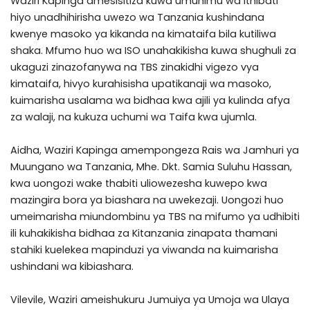
Waziri Kapinga amesisitiza kuwa umuhimu wa ithibati
hiyo unadhihirisha uwezo wa Tanzania kushindana
kwenye masoko ya kikanda na kimataifa bila kutiliwa
shaka. Mfumo huo wa ISO unahakikisha kuwa shughuli za
ukaguzi zinazofanywa na TBS zinakidhi vigezo vya
kimataifa, hivyo kurahisisha upatikanaji wa masoko,
kuimarisha usalama wa bidhaa kwa ajili ya kulinda afya
za walaji, na kukuza uchumi wa Taifa kwa ujumla.
Aidha, Waziri Kapinga amempongeza Rais wa Jamhuri ya
Muungano wa Tanzania, Mhe. Dkt. Samia Suluhu Hassan,
kwa uongozi wake thabiti uliowezesha kuwepo kwa
mazingira bora ya biashara na uwekezaji. Uongozi huo
umeimarisha miundombinu ya TBS na mifumo ya udhibiti
ili kuhakikisha bidhaa za Kitanzania zinapata thamani
stahiki kuelekea mapinduzi ya viwanda na kuimarisha
ushindani wa kibiashara.
Vilevile, Waziri ameishukuru Jumuiya ya Umoja wa Ulaya