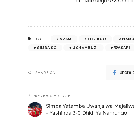
FT : Namungo 0-3 Simba 
AZAM
LIGI KUU
NAM
TAGS:
SIMBA SC
UCHAMBUZI
WASAFI
Share 
SHARE ON
PREVIOUS ARTICLE
Simba Yatamba Uwanja wa Majaliw
– Yashinda 3-0 Dhidi Ya Namungo