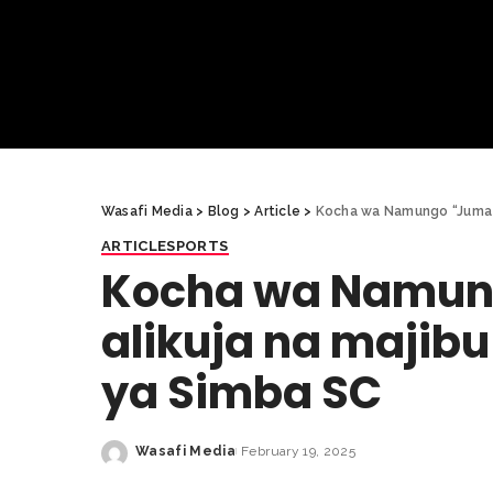
Wasafi Media
>
Blog
>
Article
>
Kocha wa Namungo “Juma M
ARTICLE
SPORTS
Kocha wa Namun
alikuja na majibu
ya Simba SC
Wasafi Media
February 19, 2025