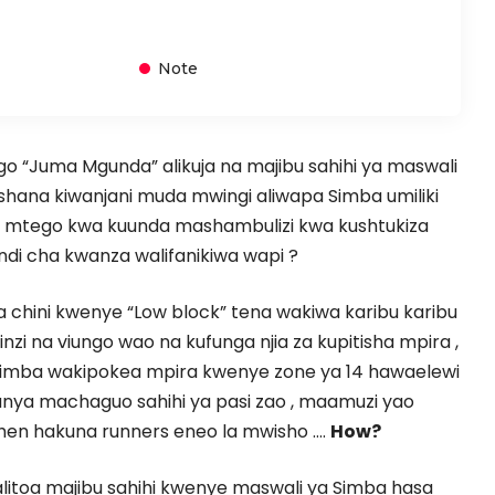
Note
o “Juma Mgunda” alikuja na majibu sahihi ya maswali
pishana kiwanjani muda mwingi aliwapa Simba umiliki
 mtego kwa kuunda mashambulizi kwa kushtukiza
indi cha kwanza walifanikiwa wapi ?
 chini kwenye “Low block” tena wakiwa karibu karibu
inzi na viungo wao na kufunga njia za kupitisha mpira ,
Simba wakipokea mpira kwenye zone ya 14 hawaelewi
anya machaguo sahihi ya pasi zao , maamuzi yao
hen hakuna runners eneo la mwisho ….
How?
toa majibu sahihi kwenye maswali ya Simba hasa