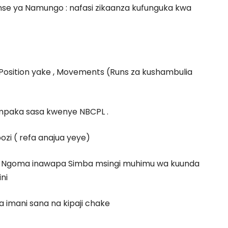
nse ya Namungo : nafasi zikaanza kufunguka kwa
osition yake , Movements (Runs za kushambulia
 mpaka sasa kwenye NBCPL .
ozi ( refa anajua yeye)
 Ngoma inawapa Simba msingi muhimu wa kuunda
ni
a imani sana na kipaji chake