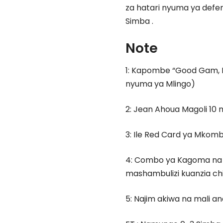
za hatari nyuma ya defe
Simba .
Note
1: Kapombe “Good Gam, P
nyuma ya Mlingo)
2: Jean Ahoua Magoli 10
3: Ile Red Card ya Mkomb
4: Combo ya Kagoma na
mashambulizi kuanzia chi
5: Najim akiwa na mali an