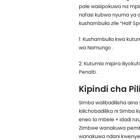
pale wasipokuwa na mpi
nafasi kubwa nyuma ya 
kushambulia zile “Half S
1: Kushambulia kwa kutum
wa Namungo .
2: Kutumia mipira iliyokuf
Penalti .
Kipindi cha Pil
Simba walibadilisha aina
kilichobadilika ni Simba
eneo la mbele + idadi n
Zimbwe wanakuwa pembe
wanakuwa ndani kwenye 