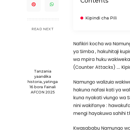
Contents
Kipindi cha Pili
READ NEXT
Nafikiri kocha wa Namung
ya Simba , hakuhitaji ku
wa mpira huku wakiweka
(Counter Attacks) …. Kip
Tanzania
yaandika
Namungo walizuia wakiwa
historia, yatinga
16 bora Fainali
hakuna nafasi kati ya wal
AFCON 2025
kuna nyakati viungo wa 
nini wakifanye : hawakuf
mengi hayakuwa sahihi t
Kwasababu Namungo wali