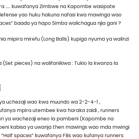
ra ….. kuwafanya Zimbwe na Kapombe wasipate
defense yao huku hakuna nafasi kwa mawinga wao
paces” baada ya hapo Simba walichagua njia gani ?
ia mipira mirefu (Long Balls) kupiga nyuma ya walinzi
a (Set pieces) na walifanikiwa : Tukio la kwanza la
i
 ya uchezaji wao kwa muundo wa 2-2-4-1 ,
 kufanya mpira utembee kwa haraka zaidi , runners
zuri ya wachezaji eneo la pambeni (Kapombe na
ni kabisa ya uwanja then mawings wao mda mwingi
“Half spaces” kuwafanya FBs wao kufanya runners