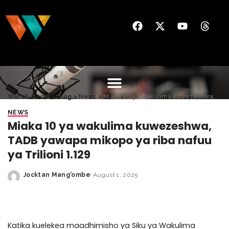
Wasafi Media
>
Blog
>
News
>
Miaka 10 ya wakulima kuwezeshwa, TADB yawapa mikopo ya riba nafuu ya Trilioni 1.129
NEWS
Miaka 10 ya wakulima kuwezeshwa,
TADB yawapa mikopo ya riba nafuu
ya Trilioni 1.129
Jocktan Mang'ombe
August 1, 2025
Katika kuelekea maadhimisho ya Siku ya Wakulima