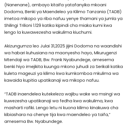
(Nanenane), ambayo kitaifa yatafanyika mkoani
Dodoma, Benki ya Maendeleo ya Kilimo Tanzania (TADB)
imetoa mikopo ya riba nafuu yenye thamani ya jumla ya
Shilingi Trilioni 1.129 katika kipindi cha miaka kumi kwa
lengo la kuwawezesha wakulima kiuchumi.
Akizungumza leo Julai 31,2025 jijini Dodoma na waandishi
wa habari kuhusiana na maonyesho hayo, Mkurugenzi
Mtendaji wa TADB, Bw. Frank Nyabundege, amesema
benki hiyo imejikita kuunga mkono juhudi za Serikali katika
kuleta mageuzi ya kilimo kwa kumkomboa mkulima wa
kawaida kupitia upatikanaji wa mikopo nafuu.
“TADB inaendelea kutekeleza wajibu wake wa msingi wa
kuwezesha upatikanaji wa fedha kwa wakulima, kwa
masharti rafiki. Lengo letu ni kuona kilimo kinakuwa cha
kibiashara na chenye tija kwa maendeleo ya taifa,”
amesema Bw. Nyabundege.