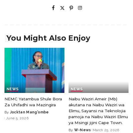
You Might Also Enjoy
NEWS
NEWS
NEMC Yatambua Shule Bora
Naibu Waziri Ameir (Mb)
Za Uhifadhi wa Mazingira
akutana na Naibu Waziri wa
Elimu, Sayansi na Teknolojia
By
Jocktan Mang'ombe
pamoja na Naibu Waziri Elimu
June 5, 2026
ya Msingi jijini Cape Town.
By
W-News
March 25, 2026