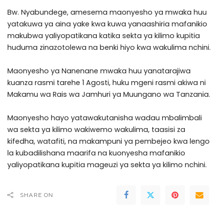
Bw. Nyabundege, amesema maonyesho ya mwaka huu
yatakuwa ya aina yake kwa kuwa yanaashiria mafanikio
makubwa yaliyopatikana katika sekta ya kilimo kupitia
huduma zinazotolewa na benki hiyo kwa wakulima nchini.
Maonyesho ya Nanenane mwaka huu yanatarajiwa
kuanza rasmi tarehe 1 Agosti, huku mgeni rasmi akiwa ni
Makamu wa Rais wa Jamhuri ya Muungano wa Tanzania.
Maonyesho hayo yatawakutanisha wadau mbalimbali
wa sekta ya kilimo wakiwemo wakulima, taasisi za
kifedha, watafiti, na makampuni ya pembejeo kwa lengo
la kubadilishana maarifa na kuonyesha mafanikio
yaliyopatikana kupitia mageuzi ya sekta ya kilimo nchini.
SHARE ON