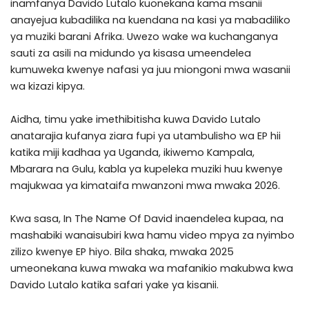
inamfanya Davido Lutalo kuonekana kama msanii
anayejua kubadilika na kuendana na kasi ya mabadiliko
ya muziki barani Afrika. Uwezo wake wa kuchanganya
sauti za asili na midundo ya kisasa umeendelea
kumuweka kwenye nafasi ya juu miongoni mwa wasanii
wa kizazi kipya.
Aidha, timu yake imethibitisha kuwa Davido Lutalo
anatarajia kufanya ziara fupi ya utambulisho wa EP hii
katika miji kadhaa ya Uganda, ikiwemo Kampala,
Mbarara na Gulu, kabla ya kupeleka muziki huu kwenye
majukwaa ya kimataifa mwanzoni mwa mwaka 2026.
Kwa sasa, In The Name Of David inaendelea kupaa, na
mashabiki wanaisubiri kwa hamu video mpya za nyimbo
zilizo kwenye EP hiyo. Bila shaka, mwaka 2025
umeonekana kuwa mwaka wa mafanikio makubwa kwa
Davido Lutalo katika safari yake ya kisanii.