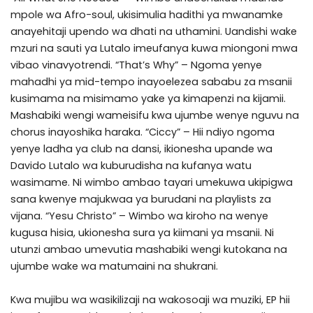
mpole wa Afro-soul, ukisimulia hadithi ya mwanamke
anayehitaji upendo wa dhati na uthamini. Uandishi wake
mzuri na sauti ya Lutalo imeufanya kuwa miongoni mwa
vibao vinavyotrendi. “That’s Why” – Ngoma yenye
mahadhi ya mid-tempo inayoelezea sababu za msanii
kusimama na misimamo yake ya kimapenzi na kijamii.
Mashabiki wengi wameisifu kwa ujumbe wenye nguvu na
chorus inayoshika haraka. “Ciccy” – Hii ndiyo ngoma
yenye ladha ya club na dansi, ikionesha upande wa
Davido Lutalo wa kuburudisha na kufanya watu
wasimame. Ni wimbo ambao tayari umekuwa ukipigwa
sana kwenye majukwaa ya burudani na playlists za
vijana. “Yesu Christo” – Wimbo wa kiroho na wenye
kugusa hisia, ukionesha sura ya kiimani ya msanii. Ni
utunzi ambao umevutia mashabiki wengi kutokana na
ujumbe wake wa matumaini na shukrani.
Kwa mujibu wa wasikilizaji na wakosoaji wa muziki, EP hii