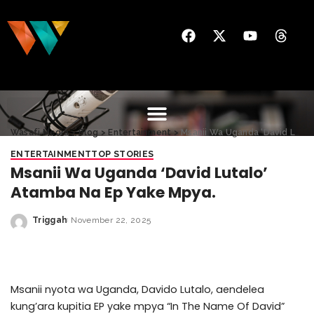
Wasafi Media
>
Blog
>
Entertainment
>
Msanii Wa Uganda ‘David Lutalo’ Atamba Na Ep Yake Mpya.
ENTERTAINMENT
TOP STORIES
Msanii Wa Uganda ‘David Lutalo’
Atamba Na Ep Yake Mpya.
Triggah
November 22, 2025
Msanii nyota wa Uganda, Davido Lutalo, aendelea
kung’ara kupitia EP yake mpya “In The Name Of David”