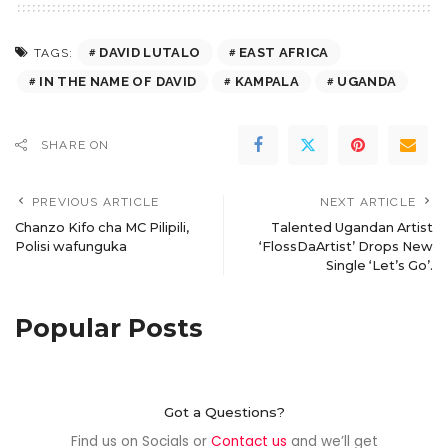
DAVID LUTALO
EAST AFRICA
TAGS:
IN THE NAME OF DAVID
KAMPALA
UGANDA
SHARE ON
PREVIOUS ARTICLE
NEXT ARTICLE
Chanzo Kifo cha MC Pilipili,
Talented Ugandan Artist
Polisi wafunguka
‘FlossDaArtist’ Drops New
Single ‘Let’s Go’.
Popular Posts
Got a Questions?
Find us on Socials or
Contact us
and we’ll get