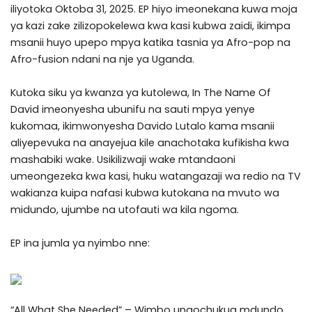
iliyotoka Oktoba 31, 2025. EP hiyo imeonekana kuwa moja
ya kazi zake zilizopokelewa kwa kasi kubwa zaidi, ikimpa
msanii huyo upepo mpya katika tasnia ya Afro-pop na
Afro-fusion ndani na nje ya Uganda.
Kutoka siku ya kwanza ya kutolewa, In The Name Of
David imeonyesha ubunifu na sauti mpya yenye
kukomaa, ikimwonyesha Davido Lutalo kama msanii
aliyepevuka na anayejua kile anachotaka kufikisha kwa
mashabiki wake. Usikilizwaji wake mtandaoni
umeongezeka kwa kasi, huku watangazaji wa redio na TV
wakianza kuipa nafasi kubwa kutokana na mvuto wa
midundo, ujumbe na utofauti wa kila ngoma.
EP ina jumla ya nyimbo nne:
“All What She Needed” – Wimbo unaochukua mdundo