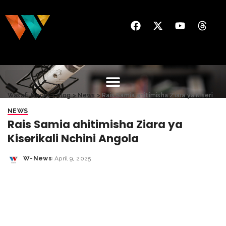
Wasafi Media
>
Blog
>
News
>
Rais Samia ahitimisha Ziara ya Kiserikali Nchini Angola
NEWS
Rais Samia ahitimisha Ziara ya
Kiserikali Nchini Angola
W-News
April 9, 2025