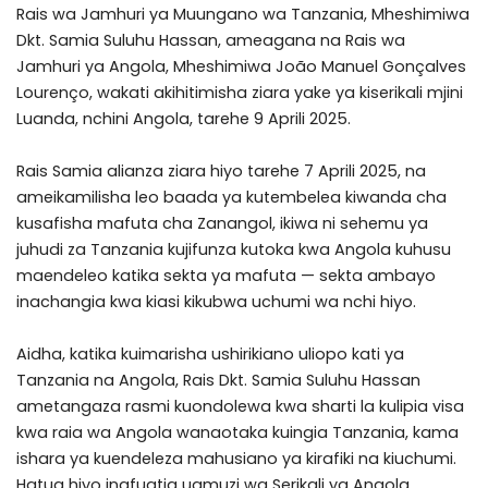
Rais wa Jamhuri ya Muungano wa Tanzania, Mheshimiwa
Dkt. Samia Suluhu Hassan, ameagana na Rais wa
Jamhuri ya Angola, Mheshimiwa João Manuel Gonçalves
Lourenço, wakati akihitimisha ziara yake ya kiserikali mjini
Luanda, nchini Angola, tarehe 9 Aprili 2025.
Rais Samia alianza ziara hiyo tarehe 7 Aprili 2025, na
ameikamilisha leo baada ya kutembelea kiwanda cha
kusafisha mafuta cha Zanangol, ikiwa ni sehemu ya
juhudi za Tanzania kujifunza kutoka kwa Angola kuhusu
maendeleo katika sekta ya mafuta — sekta ambayo
inachangia kwa kiasi kikubwa uchumi wa nchi hiyo.
Aidha, katika kuimarisha ushirikiano uliopo kati ya
Tanzania na Angola, Rais Dkt. Samia Suluhu Hassan
ametangaza rasmi kuondolewa kwa sharti la kulipia visa
kwa raia wa Angola wanaotaka kuingia Tanzania, kama
ishara ya kuendeleza mahusiano ya kirafiki na kiuchumi.
Hatua hiyo inafuatia uamuzi wa Serikali ya Angola