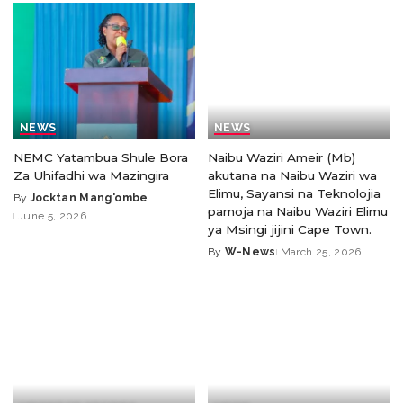
NEWS
NEWS
NEMC Yatambua Shule Bora
Naibu Waziri Ameir (Mb)
Za Uhifadhi wa Mazingira
akutana na Naibu Waziri wa
Elimu, Sayansi na Teknolojia
By
Jocktan Mang'ombe
pamoja na Naibu Waziri Elimu
June 5, 2026
ya Msingi jijini Cape Town.
By
W-News
March 25, 2026