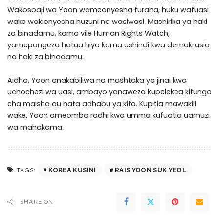
Wakosoaji wa Yoon wameonyesha furaha, huku wafuasi
wake wakionyesha huzuni na wasiwasi. Mashirika ya haki
za binadamu, kama vile Human Rights Watch,
yamepongeza hatua hiyo kama ushindi kwa demokrasia
na haki za binadamu.
Aidha, Yoon anakabiliwa na mashtaka ya jinai kwa
uchochezi wa uasi, ambayo yanaweza kupelekea kifungo
cha maisha au hata adhabu ya kifo. Kupitia mawakili
wake, Yoon ameomba radhi kwa umma kufuatia uamuzi
wa mahakama.
KOREA KUSINI
RAIS YOON SUK YEOL
TAGS:
SHARE ON