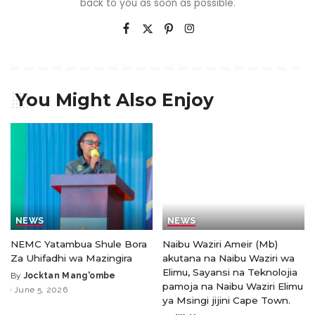
back to you as soon as possible.
You Might Also Enjoy
NEWS
NEWS
NEMC Yatambua Shule Bora
Naibu Waziri Ameir (Mb)
Za Uhifadhi wa Mazingira
akutana na Naibu Waziri wa
Elimu, Sayansi na Teknolojia
By
Jocktan Mang'ombe
pamoja na Naibu Waziri Elimu
June 5, 2026
ya Msingi jijini Cape Town.