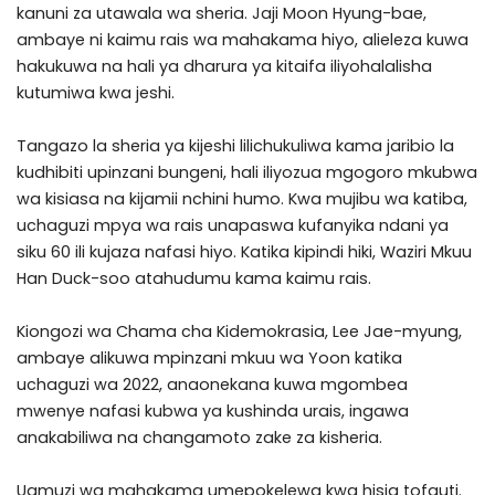
kanuni za utawala wa sheria. Jaji Moon Hyung-bae,
ambaye ni kaimu rais wa mahakama hiyo, alieleza kuwa
hakukuwa na hali ya dharura ya kitaifa iliyohalalisha
kutumiwa kwa jeshi.
Tangazo la sheria ya kijeshi lilichukuliwa kama jaribio la
kudhibiti upinzani bungeni, hali iliyozua mgogoro mkubwa
wa kisiasa na kijamii nchini humo. Kwa mujibu wa katiba,
uchaguzi mpya wa rais unapaswa kufanyika ndani ya
siku 60 ili kujaza nafasi hiyo. Katika kipindi hiki, Waziri Mkuu
Han Duck-soo atahudumu kama kaimu rais.
Kiongozi wa Chama cha Kidemokrasia, Lee Jae-myung,
ambaye alikuwa mpinzani mkuu wa Yoon katika
uchaguzi wa 2022, anaonekana kuwa mgombea
mwenye nafasi kubwa ya kushinda urais, ingawa
anakabiliwa na changamoto zake za kisheria.
Uamuzi wa mahakama umepokelewa kwa hisia tofauti.