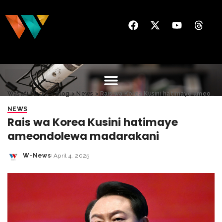
Wasafi Media
>
Blog
>
News
>
Rais wa Korea Kusini hatimaye ameondolewa madarakani
NEWS
Rais wa Korea Kusini hatimaye
ameondolewa madarakani
W-News
April 4, 2025