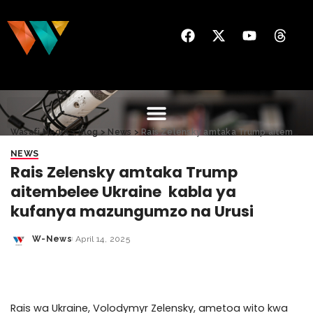
Wasafi Media
>
Blog
>
News
>
Rais Zelensky amtaka Trump aitembelee Ukraine kabla ya kufanya mazungumzo na Urusi
NEWS
Rais Zelensky amtaka Trump
aitembelee Ukraine kabla ya
kufanya mazungumzo na Urusi
W-News
April 14, 2025
Rais wa Ukraine, Volodymyr Zelensky, ametoa wito kwa