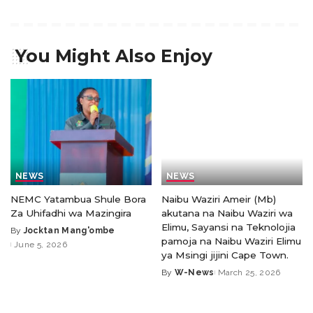
You Might Also Enjoy
NEWS
NEWS
NEMC Yatambua Shule Bora
Naibu Waziri Ameir (Mb)
Za Uhifadhi wa Mazingira
akutana na Naibu Waziri wa
Elimu, Sayansi na Teknolojia
By
Jocktan Mang'ombe
pamoja na Naibu Waziri Elimu
June 5, 2026
ya Msingi jijini Cape Town.
By
W-News
March 25, 2026