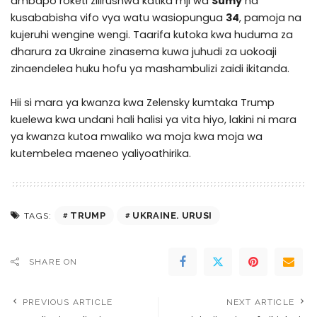
ambapo roketi zilirushwa katika mji wa
Sumy
na
kusababisha vifo vya watu wasiopungua
34
, pamoja na
kujeruhi wengine wengi. Taarifa kutoka kwa huduma za
dharura za Ukraine zinasema kuwa juhudi za uokoaji
zinaendelea huku hofu ya mashambulizi zaidi ikitanda.
Hii si mara ya kwanza kwa Zelensky kumtaka Trump
kuelewa kwa undani hali halisi ya vita hiyo, lakini ni mara
ya kwanza kutoa mwaliko wa moja kwa moja wa
kutembelea maeneo yaliyoathirika.
TRUMP
UKRAINE. URUSI
TAGS:
SHARE ON
PREVIOUS ARTICLE
NEXT ARTICLE