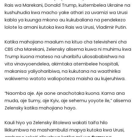
Rais wa Marekani, Donald Trump, kuitembelea Ukraine na
kushuhudia kwa macho yake athari za uvamizi wa Urusi
kabla ya kuunga mkono au kukubaliana na pendekezo
lolote la amani kutoka kwa Rais wa Urusi, Vladimir Putin.
Katika mahojiano maalum na kituo cha televisheni cha
CBS cha Marekani, Zelensky alisema kuwa ni muhimu kwa
Trump kuona mateso na uharibifu uliosababishwa na
vita vinavyoendelea, akimtaka atembelee hospitali,
makanisa yaliyoharibiwa, na kukutana na waathirika
wakiwemo watoto waliopoteza maisha au kujeruhiwa.
“Naomba aje. Aje aone anachotaka kuona. Kama ana
muda, aje Sumy, aje Kyiv, aje sehemu yoyote ile,” alisema
Zelensky katika mahojiano hayo.
Kauli hiyo ya Zelensky ilitolewa wakati taifa hilo
likikumbwa na mashambulizi mapya kutoka kwa Urusi,