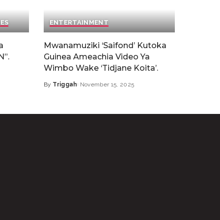
IES
ENTERTAINMENT
a
Mwanamuziki ‘Saifond’ Kutoka
N”.
Guinea Ameachia Video Ya
Wimbo Wake ‘Tidjane Koita’.
By
Triggah
November 15, 2025