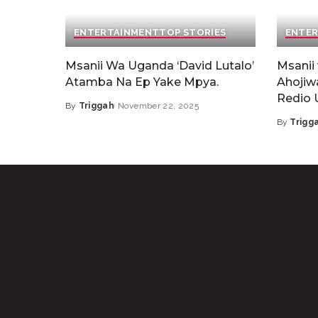
ENTERTAINMENT
TOP STORIES
ENTER
Msanii Wa Uganda ‘David Lutalo’
Msanii 
Atamba Na Ep Yake Mpya.
Ahojiw
Redio 
By
Triggah
November 22, 2025
By
Trigg