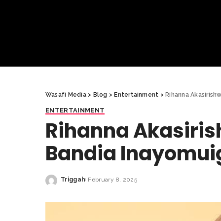
Wasafi Media
>
Blog
>
Entertainment
>
Rihanna Akasirishw
ENTERTAINMENT
Rihanna Akasirish
Bandia Inayomuig
Triggah
February 8, 2025