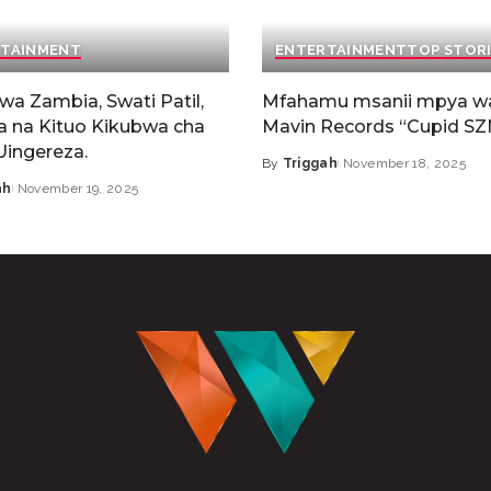
TAINMENT
ENTERTAINMENT
TOP STOR
wa Zambia, Swati Patil,
Mfahamu msanii mpya w
a na Kituo Kikubwa cha
Mavin Records “Cupid SZ
Uingereza.
By
Triggah
November 18, 2025
ah
November 19, 2025