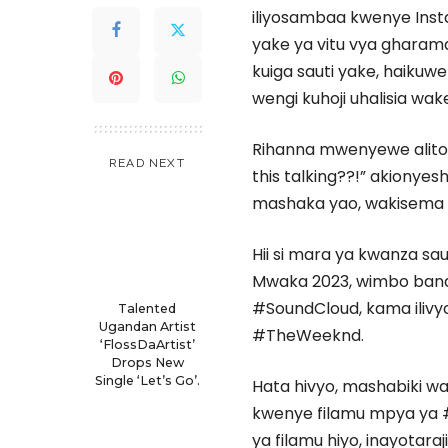
iliyosambaa kwenye Ins
yake ya vitu vya gharama 
kuiga sauti yake, haikuwe
wengi kuhoji uhalisia wak
Rihanna mwenyewe alitoa 
READ NEXT
this talking??!” akionye
mashaka yao, wakisema #
Hii si mara ya kwanza sau
Mwaka 2023, wimbo band
#SoundCloud, kama iliv
Talented
Ugandan Artist
#TheWeeknd.
‘FlossDaArtist’
Drops New
Single ‘Let’s Go’.
Hata hivyo, mashabiki wa
kwenye filamu mpya ya 
ya filamu hiyo, inayotar