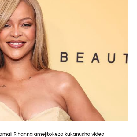
iamali Rihanna amejitokeza kukanusha video