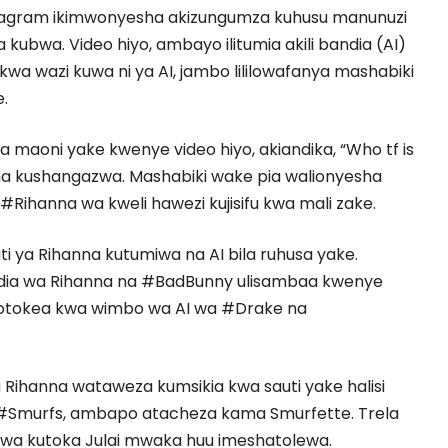
tagram ikimwonyesha akizungumza kuhusu manunuzi
kubwa. Video hiyo, ambayo ilitumia akili bandia (AI)
kwa wazi kuwa ni ya AI, jambo lililowafanya mashabiki
e.
maoni yake kwenye video hiyo, akiandika, “Who tf is
sha kushangazwa. Mashabiki wake pia walionyesha
Rihanna wa kweli hawezi kujisifu kwa mali zake.
ti ya Rihanna kutumiwa na AI bila ruhusa yake.
ia wa Rihanna na #BadBunny ulisambaa kwenye
yotokea kwa wimbo wa AI wa #Drake na
 Rihanna wataweza kumsikia kwa sauti yake halisi
#Smurfs, ambapo atacheza kama Smurfette. Trela
ajiwa kutoka Julai mwaka huu imeshatolewa.