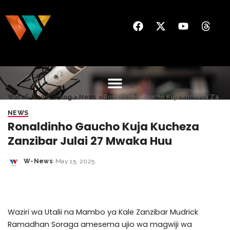
Wasafi Media
>
Blog
>
News
>
Ronaldinho Gaucho Kuja Kucheza Zanzibar Julai 27 Mwaka Huu
NEWS
Ronaldinho Gaucho Kuja Kucheza
Zanzibar Julai 27 Mwaka Huu
W-News
May 15, 2025
Waziri wa Utalii na Mambo ya Kale Zanzibar Mudrick
Ramadhan Soraga amesema ujio wa magwiji wa