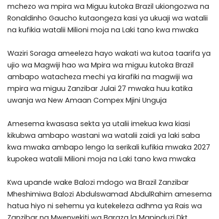
mchezo wa mpira wa Miguu kutoka Brazil ukiongozwa na
Ronaldinho Gaucho kutaongeza kasi ya ukuaji wa watalii
na kufikia watalii Milioni moja na Laki tano kwa mwaka
Waziri Soraga ameeleza hayo wakati wa kutoa taarifa ya
ujio wa Magwiji hao wa Mpira wa miguu kutoka Brazil
ambapo watacheza mechi ya kirafiki na magwiji wa
mpira wa miguu Zanzibar Julai 27 mwaka huu katika
uwanja wa New Amaan Compex Mjini Unguja
Amesema kwasasa sekta ya utalii imekua kwa kiasi
kikubwa ambapo wastani wa watalii zaidi ya laki saba
kwa mwaka ambapo lengo la serikali kufikia mwaka 2027
kupokea watalii Milioni moja na Laki tano kwa mwaka
Kwa upande wake Balozi mdogo wa Brazil Zanzibar
Mheshimiwa Balozi Abdulswamad AbdulRahim amesema
hatua hiyo ni sehemu ya kutekeleza adhma ya Rais wa
Zanzibar na Mwenyekiti wa Baraza la Mapinduzi Dkt