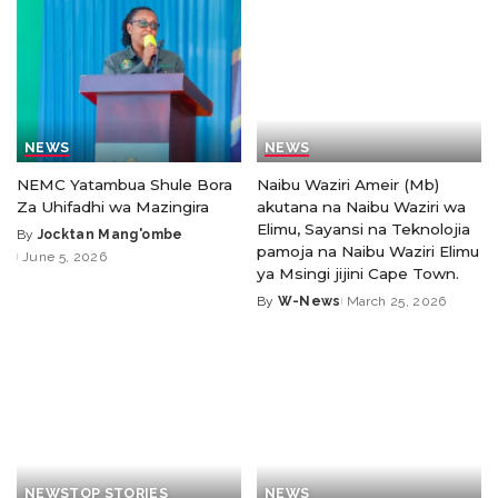
NEWS
NEWS
NEMC Yatambua Shule Bora
Naibu Waziri Ameir (Mb)
Za Uhifadhi wa Mazingira
akutana na Naibu Waziri wa
Elimu, Sayansi na Teknolojia
By
Jocktan Mang'ombe
pamoja na Naibu Waziri Elimu
June 5, 2026
ya Msingi jijini Cape Town.
By
W-News
March 25, 2026
NEWS
TOP STORIES
NEWS