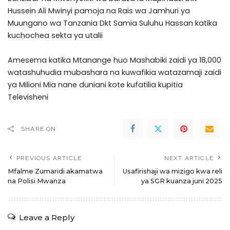
Hussein Ali Mwinyi pamoja na Rais wa Jamhuri ya
Muungano wa Tanzania Dkt Samia Suluhu Hassan katika
kuchochea sekta ya utalii
Amesema katika Mtanange huo Mashabiki zaidi ya 18,000
watashuhudia mubashara na kuwafikia watazamaji zaidi
ya Milioni Mia nane duniani kote kufatilia kupitia
Televisheni
SHARE ON
PREVIOUS ARTICLE
NEXT ARTICLE
Mfalme Zumaridi akamatwa
Usafirishaji wa mizigo kwa reli
na Polisi Mwanza
ya SGR kuanza juni 2025
Leave a Reply