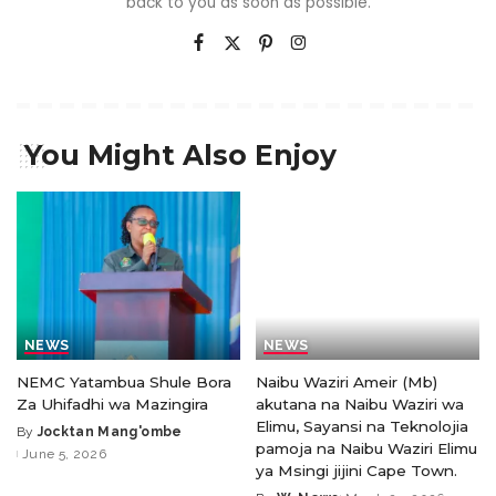
back to you as soon as possible.
You Might Also Enjoy
NEWS
NEWS
NEMC Yatambua Shule Bora
Naibu Waziri Ameir (Mb)
Za Uhifadhi wa Mazingira
akutana na Naibu Waziri wa
Elimu, Sayansi na Teknolojia
By
Jocktan Mang'ombe
pamoja na Naibu Waziri Elimu
June 5, 2026
ya Msingi jijini Cape Town.