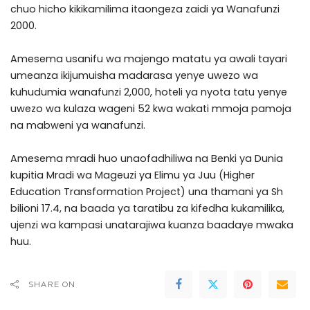
chuo hicho kikikamilima itaongeza zaidi ya Wanafunzi
2000.
Amesema usanifu wa majengo matatu ya awali tayari
umeanza ikijumuisha madarasa yenye uwezo wa
kuhudumia wanafunzi 2,000, hoteli ya nyota tatu yenye
uwezo wa kulaza wageni 52 kwa wakati mmoja pamoja
na mabweni ya wanafunzi.
Amesema mradi huo unaofadhiliwa na Benki ya Dunia
kupitia Mradi wa Mageuzi ya Elimu ya Juu (Higher
Education Transformation Project) una thamani ya Sh
bilioni 17.4, na baada ya taratibu za kifedha kukamilika,
ujenzi wa kampasi unatarajiwa kuanza baadaye mwaka
huu.
SHARE ON