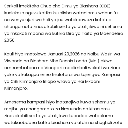
Serikali imekitaka Chuo cha Elimu ya Biashara (CBE)
kuelekeza nguvu katika kuzalisha wataalamu wabunifu
na wenye ujuzi wa hali ya juu watakaoweza kutatua
changamoto zinazoikabili sekta ya utalii, ikiwa ni sehemu
ya mkakati mpana wa kufikia Dira ya Taifa ya Maendeleo
2050.
Kauli hiyo imetolewa Januari 20,2026 na Naibu Waziri wa
Viwanda na Biashara Mhe Dennis Londo (Mb.) akiwa
ameambatana na Viongozi mbalimbali wakati wa ziara
yake ya kukagua eneo linalotarajiwa kujengwa Kampasi
ya CBE Kilimanjaro lililopo wilaya ya Hai Mkoani
Kilimanjaro.
Amesema kampasi hiyo inatarajiwa kuwa sehemu ya
majibu ya changamoto za kimuundo na kitaalamu
zinazokabili sekta ya utalii, kwa kuandaa wataalamu
watakaobobea katika biashara ya utalii na shughuli zote