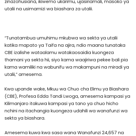
zinazohusiana, ikiwemo ukarimu, ujasiriamali, masoko ya
utalii na usimamizi wa biashara za utalii.
“Tunatambua umuhimu mkubwa wa sekta ya utalii
katika mapato ya Taifa na ajira, ndio maana tunataka
CBE izalishe wataalamu watakaosaidia kuongeza
thamani ya sekta hii, siyo kama waajiriwa pekee bali pia
kama wamiliki na wabunifu wa makampuni na miradi ya
utalii,” amesema.
Kwa upande wake, Mkuu wa Chuo cha Elimu ya Biashara
(CBE), Profesa Edda Tandi Lwoga, amesema kampasi ya
Kilimanjaro itakuwa kampasi ya tano ya chuo hicho
nchini na itachangia kuongeza udahili wa wanafunzi wa
sekta ya biashara.
Amesema kuwa kwa sasa wana Wanafunzi 24,657 na