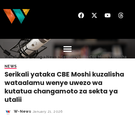
Wasafi Media
>
Blog
>
News
>
Serikali yataka CBE Moshi kuzalisha wataalamu wenye uwezo wa kutatua changamoto za sekta ya utalii
NEWS
Serikali yataka CBE Moshi kuzalisha
wataalamu wenye uwezo wa
kutatua changamoto za sekta ya
utalii
W-News
January 21, 2026