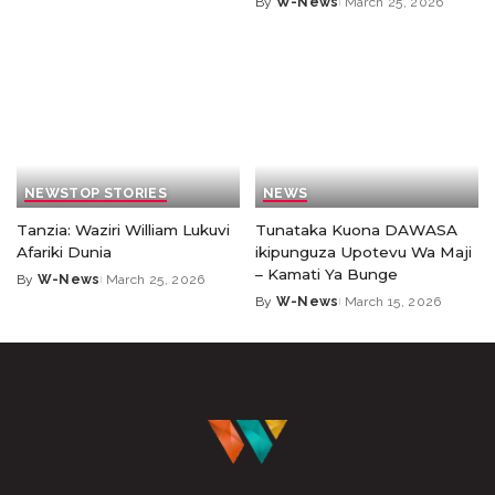
By
W-News
March 25, 2026
NEWS
TOP STORIES
NEWS
Tanzia: Waziri William Lukuvi
Tunataka Kuona DAWASA
Afariki Dunia
ikipunguza Upotevu Wa Maji
– Kamati Ya Bunge
By
W-News
March 25, 2026
By
W-News
March 15, 2026