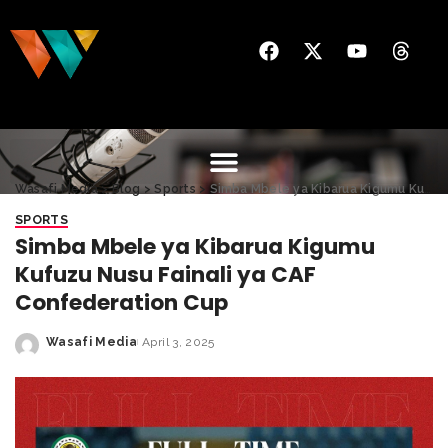
Wasafi Media
>
Blog
>
Sports
>
Simba Mbele ya Kibarua Kigumu Kufuzu Nusu Fainali ya CAF Confederation Cup
SPORTS
Simba Mbele ya Kibarua Kigumu
Kufuzu Nusu Fainali ya CAF
Confederation Cup
Wasafi Media
April 3, 2025