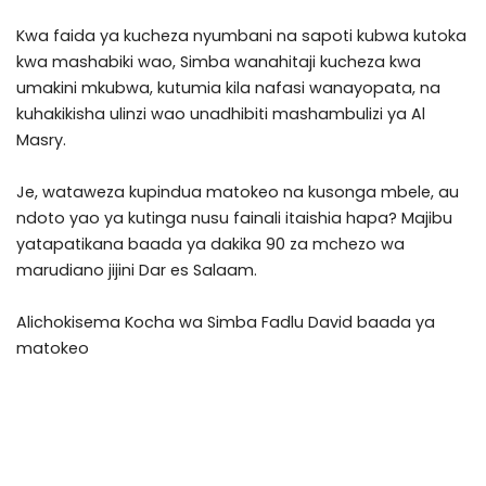
Kwa faida ya kucheza nyumbani na sapoti kubwa kutoka
kwa mashabiki wao, Simba wanahitaji kucheza kwa
umakini mkubwa, kutumia kila nafasi wanayopata, na
kuhakikisha ulinzi wao unadhibiti mashambulizi ya Al
Masry.
Je, wataweza kupindua matokeo na kusonga mbele, au
ndoto yao ya kutinga nusu fainali itaishia hapa? Majibu
yatapatikana baada ya dakika 90 za mchezo wa
marudiano jijini Dar es Salaam.
Alichokisema Kocha wa Simba Fadlu David baada ya
matokeo