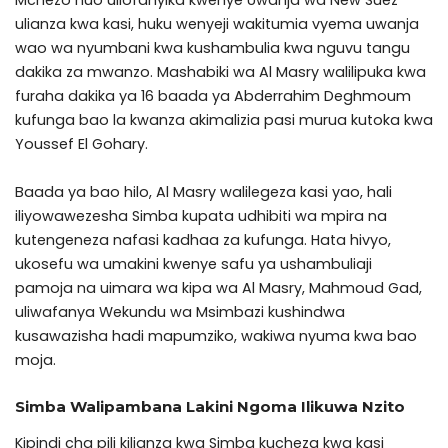
ulianza kwa kasi, huku wenyeji wakitumia vyema uwanja
wao wa nyumbani kwa kushambulia kwa nguvu tangu
dakika za mwanzo. Mashabiki wa Al Masry walilipuka kwa
furaha dakika ya 16 baada ya Abderrahim Deghmoum
kufunga bao la kwanza akimalizia pasi murua kutoka kwa
Youssef El Gohary.
Baada ya bao hilo, Al Masry walilegeza kasi yao, hali
iliyowawezesha Simba kupata udhibiti wa mpira na
kutengeneza nafasi kadhaa za kufunga. Hata hivyo,
ukosefu wa umakini kwenye safu ya ushambuliaji
pamoja na uimara wa kipa wa Al Masry, Mahmoud Gad,
uliwafanya Wekundu wa Msimbazi kushindwa
kusawazisha hadi mapumziko, wakiwa nyuma kwa bao
moja.
Simba Walipambana Lakini Ngoma Ilikuwa Nzito
Kipindi cha pili kilianza kwa Simba kucheza kwa kasi