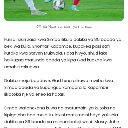
Eli Mpanzu ndani ya mchezo
Fursa nzuri zaidi kwa Simba ilikuja dakika ya 85 baada ya
beki wa kulia, Shomari Kapombe, kupokea pasi safi
kutoka kwa Steven Mukwala. Hata hivyo, shuti lake
halikuzaa matunda baada ya kipa Gad kuokoa kwa
umahiri mkubwa.
Dakika moja baadaye, Gad tena alikuwa mwiba kwa
Simba baada ya kupangua kombora la Kapombe
lililotoka nje ya eneo la hatari.
Simba walionekana kuwa na matumaini ya kutoka na
kipigo cha bao moja tu, lakini matumaini hayo yaliishia
dakika ya 89 baada ya mshambuliaji wa Al Masry, John