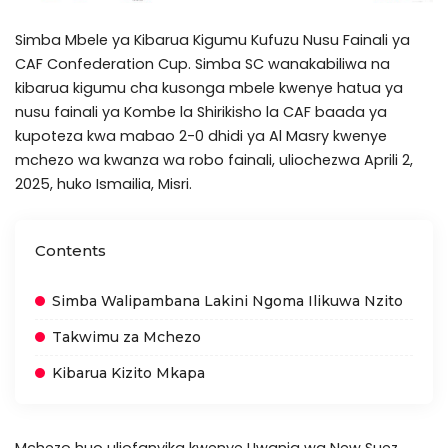
Simba Mbele ya Kibarua Kigumu Kufuzu Nusu Fainali ya
CAF Confederation Cup. Simba SC wanakabiliwa na
kibarua kigumu cha kusonga mbele kwenye hatua ya
nusu fainali ya Kombe la Shirikisho la CAF baada ya
kupoteza kwa mabao 2-0 dhidi ya Al Masry kwenye
mchezo wa kwanza wa robo fainali, uliochezwa Aprili 2,
2025, huko Ismailia, Misri.
Contents
Simba Walipambana Lakini Ngoma Ilikuwa Nzito
Takwimu za Mchezo
Kibarua Kizito Mkapa
Mchezo huo uliofanyika kwenye Uwanja wa New Suez