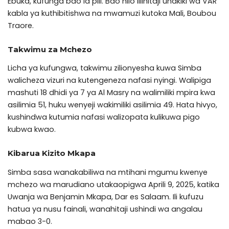
Ebuka, kufunga bao la pili. Bao hilo lilihitaji uhakiki wa VAR
kabla ya kuthibitishwa na mwamuzi kutoka Mali, Boubou
Traore.
Takwimu za Mchezo
Licha ya kufungwa, takwimu zilionyesha kuwa Simba
walicheza vizuri na kutengeneza nafasi nyingi. Walipiga
mashuti 18 dhidi ya 7 ya Al Masry na walimiliki mpira kwa
asilimia 51, huku wenyeji wakimiliki asilimia 49. Hata hivyo,
kushindwa kutumia nafasi walizopata kulikuwa pigo
kubwa kwao.
Kibarua Kizito Mkapa
Simba sasa wanakabiliwa na mtihani mgumu kwenye
mchezo wa marudiano utakaopigwa Aprili 9, 2025, katika
Uwanja wa Benjamin Mkapa, Dar es Salaam. Ili kufuzu
hatua ya nusu fainali, wanahitaji ushindi wa angalau
mabao 3-0.