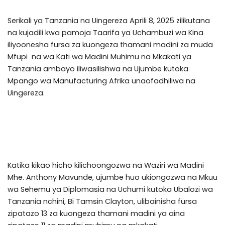
Serikali ya Tanzania na Uingereza Aprili 8, 2025 zilikutana
na kujadili kwa pamoja Taarifa ya Uchambuzi wa Kina
iliyoonesha fursa za kuongeza thamani madini za muda
Mfupi na wa Kati wa Madini Muhimu na Mkakati ya
Tanzania ambayo iliwasilishwa na Ujumbe kutoka
Mpango wa Manufacturing Afrika unaofadhiliwa na
Uingereza.
Katika kikao hicho kilichoongozwa na Waziri wa Madini
Mhe. Anthony Mavunde, ujumbe huo ukiongozwa na Mkuu
wa Sehemu ya Diplomasia na Uchumi kutoka Ubalozi wa
Tanzania nchini, Bi Tamsin Clayton, ulibainisha fursa
zipatazo 13 za kuongeza thamani madini ya aina