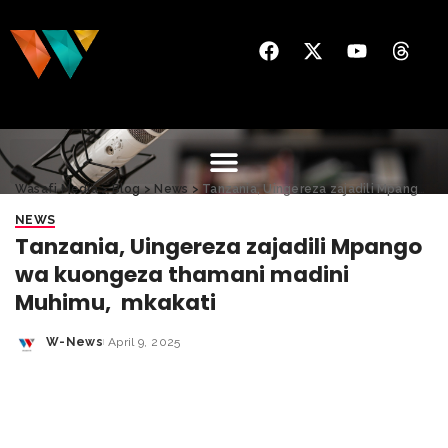
Wasafi Media
>
Blog
>
News
>
Tanzania, Uingereza zajadili Mpango wa kuongeza thamani madini Muhimu, mkakati
NEWS
Tanzania, Uingereza zajadili Mpango
wa kuongeza thamani madini
Muhimu, mkakati
W-News
April 9, 2025