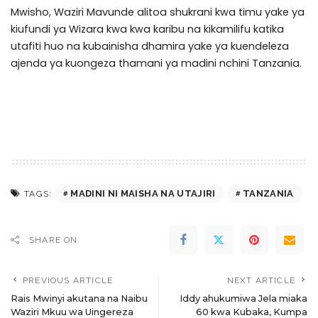
Mwisho, Waziri Mavunde alitoa shukrani kwa timu yake ya
kiufundi ya Wizara kwa kwa karibu na kikamilifu katika
utafiti huo na kubainisha dhamira yake ya kuendeleza
ajenda ya kuongeza thamani ya madini nchini Tanzania.
MADINI NI MAISHA NA UTAJIRI
TANZANIA
TAGS:
SHARE ON
PREVIOUS ARTICLE
NEXT ARTICLE
Rais Mwinyi akutana na Naibu
Iddy ahukumiwa Jela miaka
Waziri Mkuu wa Uingereza
60 kwa Kubaka, Kumpa