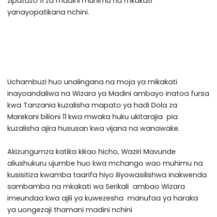
zipatazo 11 za madini muhimu na mkakati
yanayopatikana nchini.
Uchambuzi huo unalingana na moja ya mikakati
inayoandaliwa na Wizara ya Madini ambayo inatoa fursa
kwa Tanzania kuzalisha mapato ya hadi Dola za
Marekani bilioni 11 kwa mwaka huku ukitarajia pia
kuzalisha ajira hususan kwa vijana na wanawake.
Akizungumza katika kikao hicho, Waziri Mavunde
aliushukuru ujumbe huo kwa mchango wao muhimu na
kusisitiza kwamba taarifa hiyo iliyowasilishwa inakwenda
sambamba na mkakati wa Serikali ambao Wizara
imeundaa kwa ajili ya kuwezesha manufaa ya haraka
ya uongezaji thamani madini nchini