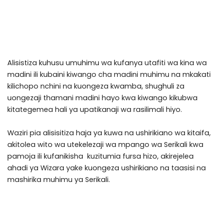
Alisistiza kuhusu umuhimu wa kufanya utafiti wa kina wa
madini ili kubaini kiwango cha madini muhimu na mkakati
kilichopo nchini na kuongeza kwamba, shughuli za
uongezaji thamani madini hayo kwa kiwango kikubwa
kitategemea hali ya upatikanaji wa rasilimali hiyo.
Waziri pia alisisitiza haja ya kuwa na ushirikiano wa kitaifa,
akitolea wito wa utekelezaji wa mpango wa Serikali kwa
pamoja ili kufanikisha kuzitumia fursa hizo, akirejelea
ahadi ya Wizara yake kuongeza ushirikiano na taasisi na
mashirika muhimu ya Serikali.