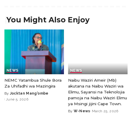
You Might Also Enjoy
NEWS
NEWS
NEMC Yatambua Shule Bora
Naibu Waziri Ameir (Mb)
Za Uhifadhi wa Mazingira
akutana na Naibu Waziri wa
Elimu, Sayansi na Teknolojia
By
Jocktan Mang'ombe
pamoja na Naibu Waziri Elimu
June 5, 2026
ya Msingi jijini Cape Town.
By
W-News
March 25, 2026