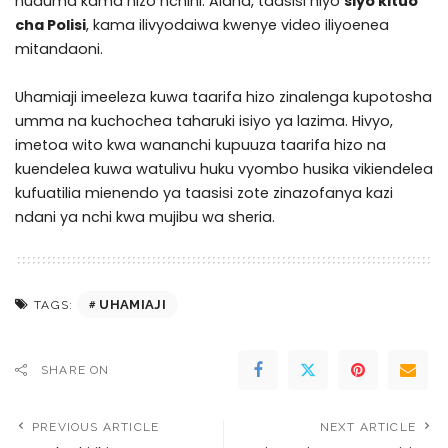
huduma kama hizo nchini. Aidha, taasisi hiyo
siyo kituo
cha Polisi
, kama ilivyodaiwa kwenye video iliyoenea
mitandaoni.
Uhamiaji imeeleza kuwa taarifa hizo zinalenga kupotosha
umma na kuchochea taharuki isiyo ya lazima. Hivyo,
imetoa wito kwa wananchi kupuuza taarifa hizo na
kuendelea kuwa watulivu huku vyombo husika vikiendelea
kufuatilia mienendo ya taasisi zote zinazofanya kazi
ndani ya nchi kwa mujibu wa sheria.
UHAMIAJI
TAGS:
SHARE ON
PREVIOUS ARTICLE
NEXT ARTICLE