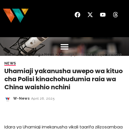
Wasafi Media
>
Blog
>
News
>
Uhamiaji yakanusha uwepo wa kituo cha Polisi kinachohudumia raia wa China waishio nchini
NEWS
Uhamiaji yakanusha uwepo wa kituo
cha Polisi kinachohudumia raia wa
China waishio nchini
W-News
April 26, 2025
Idara ya Uhamiaji imekanusha vikali taarifa zilizosambaa