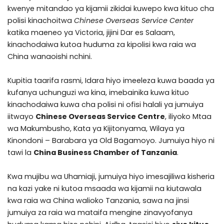
kwenye mitandao ya kijamii zikidai kuwepo kwa kituo cha
polisi kinachoitwa
Chinese Overseas Service Center
katika maeneo ya Victoria, jijini Dar es Salaam,
kinachodaiwa kutoa huduma za kipolisi kwa raia wa
China wanaoishi nchini.
Kupitia taarifa rasmi, Idara hiyo imeeleza kuwa baada ya
kufanya uchunguzi wa kina, imebainika kuwa kituo
kinachodaiwa kuwa cha polisi ni ofisi halali ya jumuiya
iitwayo
Chinese Overseas Service Centre
, iliyoko Mtaa
wa Makumbusho, Kata ya Kijitonyama, Wilaya ya
Kinondoni – Barabara ya Old Bagamoyo. Jumuiya hiyo ni
tawi la
China Business Chamber of Tanzania
.
Kwa mujibu wa Uhamiaji, jumuiya hiyo imesajiliwa kisheria
na kazi yake ni kutoa msaada wa kijamii na kiutawala
kwa raia wa China walioko Tanzania, sawa na jinsi
jumuiya za raia wa mataifa mengine zinavyofanya