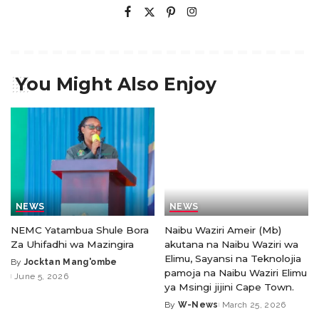
You Might Also Enjoy
NEWS
NEWS
NEMC Yatambua Shule Bora
Naibu Waziri Ameir (Mb)
Za Uhifadhi wa Mazingira
akutana na Naibu Waziri wa
Elimu, Sayansi na Teknolojia
By
Jocktan Mang'ombe
pamoja na Naibu Waziri Elimu
June 5, 2026
ya Msingi jijini Cape Town.
By
W-News
March 25, 2026