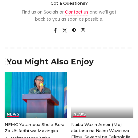
Got a Questions?
Find us on Socials or
Contact us
and we’ll get
back to you as soon as possible.
You Might Also Enjoy
NEWS
NEWS
NEMC Yatambua Shule Bora
Naibu Waziri Ameir (Mb)
Za Uhifadhi wa Mazingira
akutana na Naibu Waziri wa
Elimu, Sayansi na Teknolojia