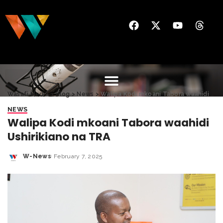
Wasafi Media
>
Blog
>
News
>
Walipa Kodi mkoani Tabora waahidi Ushirikiano na TRA
NEWS
Walipa Kodi mkoani Tabora waahidi
Ushirikiano na TRA
W-News
February 7, 2025