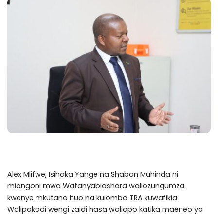
Alex Mlifwe, Isihaka Yange na Shaban Muhinda ni
miongoni mwa Wafanyabiashara waliozungumza
kwenye mkutano huo na kuiomba TRA kuwafikia
Walipakodi wengi zaidi hasa waliopo katika maeneo ya