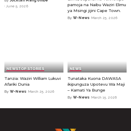
By
Jocktan Mang'ombe
pamoja na Naibu Waziri Elimu
June 5, 2026
ya Msingi jijini Cape Town.
By
W-News
March 25, 2026
NEWS
TOP STORIES
NEWS
Tanzia: Waziri William Lukuvi
Tunataka Kuona DAWASA
Afariki Dunia
ikipunguza Upotevu Wa Maji
– Kamati Ya Bunge
By
W-News
March 25, 2026
By
W-News
March 15, 2026