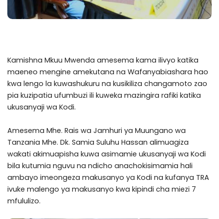
Kamishna Mkuu Mwenda amesema kama ilivyo katika
maeneo mengine amekutana na Wafanyabiashara hao
kwa lengo la kuwashukuru na kusikiliza changamoto zao
pia kuzipatia ufumbuzi ili kuweka mazingira rafiki katika
ukusanyaji wa Kodi.
Amesema Mhe. Rais wa Jamhuri ya Muungano wa
Tanzania Mhe. Dk. Samia Suluhu Hassan alimuagiza
wakati akimuapisha kuwa asimamie ukusanyaji wa Kodi
bila kutumia nguvu na ndicho anachokisimamia hali
ambayo imeongeza makusanyo ya Kodi na kufanya TRA
ivuke malengo ya makusanyo kwa kipindi cha miezi 7
mfululizo.