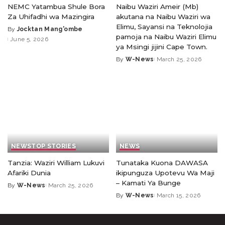
NEMC Yatambua Shule Bora
Naibu Waziri Ameir (Mb)
Za Uhifadhi wa Mazingira
akutana na Naibu Waziri wa
Elimu, Sayansi na Teknolojia
By
Jocktan Mang'ombe
pamoja na Naibu Waziri Elimu
June 5, 2026
ya Msingi jijini Cape Town.
By
W-News
March 25, 2026
NEWS
TOP STORIES
NEWS
Tanzia: Waziri William Lukuvi
Tunataka Kuona DAWASA
Afariki Dunia
ikipunguza Upotevu Wa Maji
– Kamati Ya Bunge
By
W-News
March 25, 2026
By
W-News
March 15, 2026