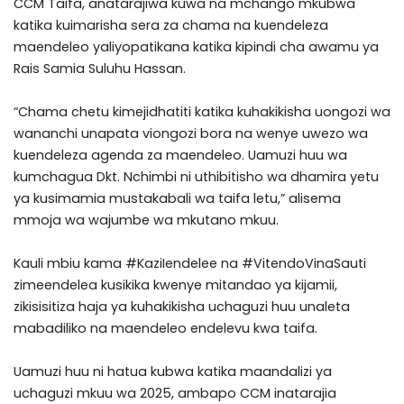
CCM Taifa, anatarajiwa kuwa na mchango mkubwa
katika kuimarisha sera za chama na kuendeleza
maendeleo yaliyopatikana katika kipindi cha awamu ya
Rais Samia Suluhu Hassan.
“Chama chetu kimejidhatiti katika kuhakikisha uongozi wa
wananchi unapata viongozi bora na wenye uwezo wa
kuendeleza agenda za maendeleo. Uamuzi huu wa
kumchagua Dkt. Nchimbi ni uthibitisho wa dhamira yetu
ya kusimamia mustakabali wa taifa letu,” alisema
mmoja wa wajumbe wa mkutano mkuu.
Kauli mbiu kama #KaziIendelee na #VitendoVinaSauti
zimeendelea kusikika kwenye mitandao ya kijamii,
zikisisitiza haja ya kuhakikisha uchaguzi huu unaleta
mabadiliko na maendeleo endelevu kwa taifa.
Uamuzi huu ni hatua kubwa katika maandalizi ya
uchaguzi mkuu wa 2025, ambapo CCM inatarajia