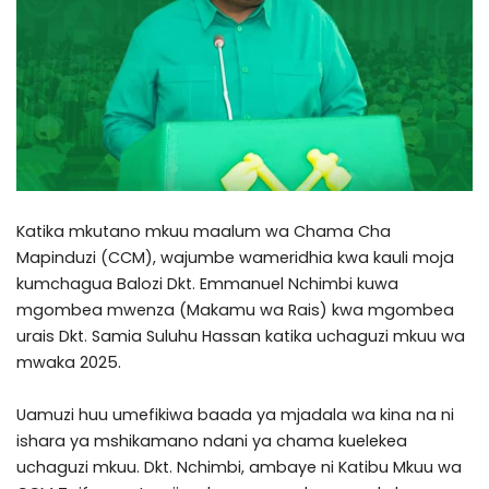
Katika mkutano mkuu maalum wa Chama Cha
Mapinduzi (CCM), wajumbe wameridhia kwa kauli moja
kumchagua Balozi Dkt. Emmanuel Nchimbi kuwa
mgombea mwenza (Makamu wa Rais) kwa mgombea
urais Dkt. Samia Suluhu Hassan katika uchaguzi mkuu wa
mwaka 2025.
Uamuzi huu umefikiwa baada ya mjadala wa kina na ni
ishara ya mshikamano ndani ya chama kuelekea
uchaguzi mkuu. Dkt. Nchimbi, ambaye ni Katibu Mkuu wa