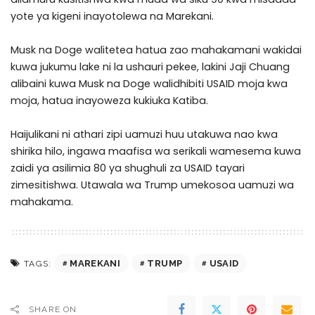
yote ya kigeni inayotolewa na Marekani.
Musk na Doge walitetea hatua zao mahakamani wakidai
kuwa jukumu lake ni la ushauri pekee, lakini Jaji Chuang
alibaini kuwa Musk na Doge walidhibiti USAID moja kwa
moja, hatua inayoweza kukiuka Katiba.
Haijulikani ni athari zipi uamuzi huu utakuwa nao kwa
shirika hilo, ingawa maafisa wa serikali wamesema kuwa
zaidi ya asilimia 80 ya shughuli za USAID tayari
zimesitishwa. Utawala wa Trump umekosoa uamuzi wa
mahakama.
MAREKANI
TRUMP
USAID
TAGS:
SHARE ON