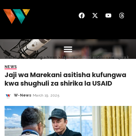
Wasafi Media
>
Blog
>
News
>
Jaji wa Marekani asitisha kufungwa kwa shughuli za shirika la USAID
NEWS
Jaji wa Marekani asitisha kufungwa
kwa shughuli za shirika la USAID
W-News
March 19, 2025