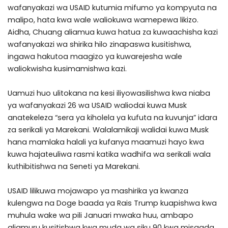
wafanyakazi wa USAID kutumia mifumo ya kompyuta na
malipo, hata kwa wale waliokuwa wamepewa likizo.
Aidha, Chuang aliamua kuwa hatua za kuwaachisha kazi
wafanyakazi wa shirika hilo zinapaswa kusitishwa,
ingawa hakutoa maagizo ya kuwarejesha wale
waliokwisha kusimamishwa kazi.
Uamuzi huo ulitokana na kesi iliyowasilishwa kwa niaba
ya wafanyakazi 26 wa USAID waliodai kuwa Musk
anatekeleza “sera ya kiholela ya kufuta na kuvunja” idara
za serikali ya Marekani. Walalamikaji walidai kuwa Musk
hana mamlaka halali ya kufanya maamuzi hayo kwa
kuwa hajateuliwa rasmi katika wadhifa wa serikali wala
kuthibitishwa na Seneti ya Marekani.
USAID lilikuwa mojawapo ya mashirika ya kwanza
kulengwa na Doge baada ya Rais Trump kuapishwa kwa
muhula wake wa pili Januari mwaka huu, ambapo
aliamuru kusitishwa kwa muda wa siku 90 kwa misaada