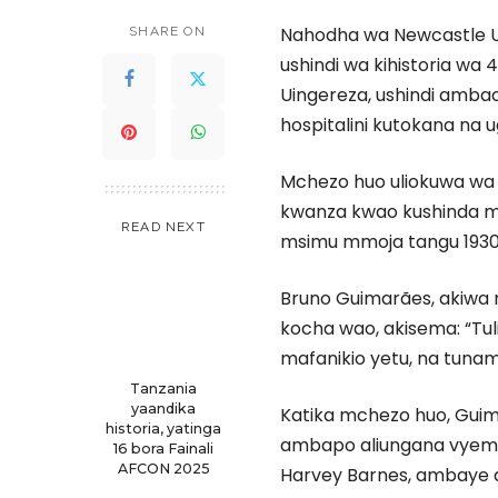
Nahodha wa Newcastle Un
SHARE ON
ushindi wa kihistoria wa 
Uingereza, ushindi amba
hospitalini kutokana na 
Mchezo huo uliokuwa wa 
kwanza kwao kushinda me
READ NEXT
msimu mmoja tangu 1930
Bruno Guimarães, akiwa na
kocha wao, akisema: “Tul
mafanikio yetu, na tuna
Tanzania
yaandika
Katika mchezo huo, Guim
historia, yatinga
ambapo aliungana vyema
16 bora Fainali
AFCON 2025
Harvey Barnes, ambaye a