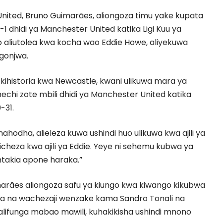
ited, Bruno Guimarães, aliongoza timu yake kupata
4-1 dhidi ya Manchester United katika Ligi Kuu ya
o aliutolea kwa kocha wao Eddie Howe, aliyekuwa
ugonjwa.
kihistoria kwa Newcastle, kwani ulikuwa mara ya
chi zote mbili dhidi ya Manchester United katika
-31.
hodha, alieleza kuwa ushindi huo ulikuwa kwa ajili ya
icheza kwa ajili ya Eddie. Yeye ni sehemu kubwa ya
mtakia apone haraka.”
arães aliongoza safu ya kiungo kwa kiwango kikubwa
 na wachezaji wenzake kama Sandro Tonali na
lifunga mabao mawili, kuhakikisha ushindi mnono