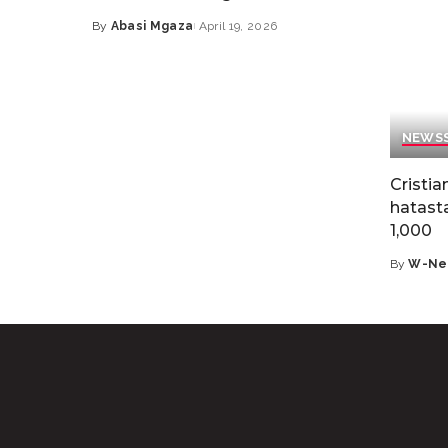
By
Abasi Mgaza
April 19, 2026
NEWS
Cristi
hatast
1,000
By
W-Ne