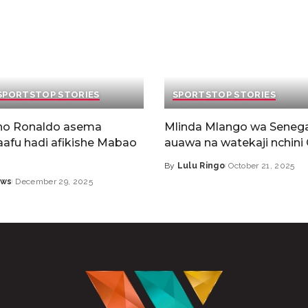
SPORTS
TOP STORIES
SPORTS
TOP STORIES
ano Ronaldo asema
Mlinda Mlango wa Senega
aafu hadi afikishe Mabao
auawa na watekaji nchini
By
Lulu Ringo
October 21, 2025
ws
December 29, 2025