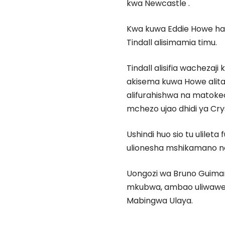
kwa Newcastle .
Kwa kuwa Eddie Howe ha
Tindall alisimamia timu.
Tindall alisifia wachez
akisema kuwa Howe alita
alifurahishwa na matokeo
mchezo ujao dhidi ya Cry
Ushindi huo sio tu ulilet
ulionesha mshikamano n
Uongozi wa Bruno Guimarã
mkubwa, ambao uliwaweka 
Mabingwa Ulaya.