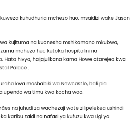
kuweza kuhudhuria mchezo huo, msaidizi wake Jason
aji kwa kujituma na kuonesha mshikamano mkubwa,
zama mchezo huo kutoka hospitalini na
. Hata hivyo, haijajulikana kama Howe atarejea kwa
stal Palace .
a furaha kwa mashabiki wa Newcastle, bali pia
a upendo wa timu kwa kocha wao.
es na juhudi za wachezaji wote zilipelekea ushindi
karibu zaidi na nafasi ya kufuzu kwa Ligi ya