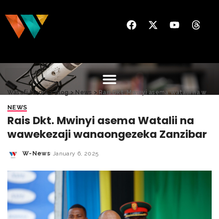
Wasafi Media
>
Blog
>
News
>
Rais Dkt. Mwinyi asema Watalii na wawekezaji wanaongezeka Zanzibar
NEWS
Rais Dkt. Mwinyi asema Watalii na
wawekezaji wanaongezeka Zanzibar
W-News
January 6, 2025