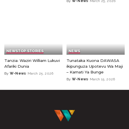
By
W-News
March 25, 2026
NEWS
TOP STORIES
NEWS
Tanzia: Waziri William Lukuvi
Tunataka Kuona DAWASA
Afariki Dunia
ikipunguza Upotevu Wa Maji
– Kamati Ya Bunge
By
W-News
March 25, 2026
By
W-News
March 15, 2026