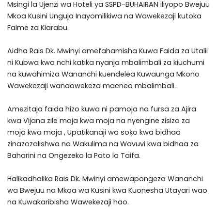
Msingi la Ujenzi wa Hoteli ya SSPD-BUHAIRAN iliyopo Bwejuu
Mkoa Kusini Unguja Inayomilikiwa na Wawekezaji kutoka
Falme za Kiarabu.
Aidha Rais Dk. Mwinyi amefahamisha Kuwa Faida za Utalii
ni Kubwa kwa nchi katika nyanja mbalimbali za kiuchumi
na kuwahimiza Wananchi kuendelea Kuwaunga Mkono
Wawekezaji wanaowekeza maeneo mbalimbali.
Amezitaja faida hizo kuwa ni pamoja na fursa za Ajira
kwa Vijana zile moja kwa moja na nyengine zisizo za
moja kwa moja , Upatikanaji wa soķo kwa bidhaa
zinazozalishwa na Wakulima na Wavuvi kwa bidhaa za
Baharini na Ongezeko la Pato la Taifa.
Halikadhalika Rais Dk. Mwinyi amewapongeza Wananchi
wa Bwejuu na Mkoa wa Kusini kwa Kuonesha Utayari wao
na Kuwakaribisha Wawekezaji hao.