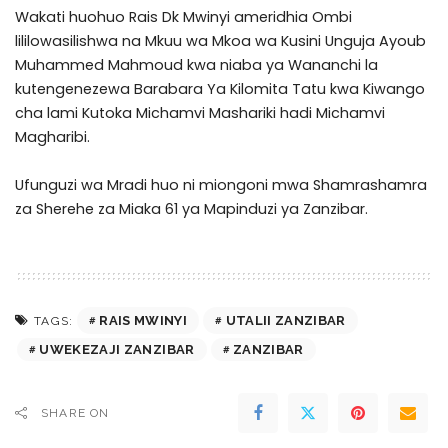
Wakati huohuo Rais Dk Mwinyi ameridhia Ombi
lililowasilishwa na Mkuu wa Mkoa wa Kusini Unguja Ayoub
Muhammed Mahmoud kwa niaba ya Wananchi la
kutengenezewa Barabara Ya Kilomita Tatu kwa Kiwango
cha lami Kutoka Michamvi Mashariki hadi Michamvi
Magharibi.
Ufunguzi wa Mradi huo ni miongoni mwa Shamrashamra
za Sherehe za Miaka 61 ya Mapinduzi ya Zanzibar.
RAIS MWINYI
UTALII ZANZIBAR
TAGS:
UWEKEZAJI ZANZIBAR
ZANZIBAR
SHARE ON