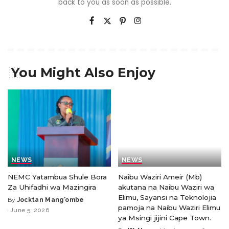
back to you as soon as possible.
You Might Also Enjoy
NEWS
NEWS
NEMC Yatambua Shule Bora
Naibu Waziri Ameir (Mb)
Za Uhifadhi wa Mazingira
akutana na Naibu Waziri wa
Elimu, Sayansi na Teknolojia
By
Jocktan Mang'ombe
pamoja na Naibu Waziri Elimu
June 5, 2026
ya Msingi jijini Cape Town.