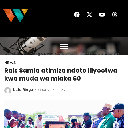
Wasafi Media
>
Blog
>
News
>
Rais Samia atimiza ndoto iliyootwa kwa muda wa miaka 60
NEWS
Rais Samia atimiza ndoto iliyootwa
kwa muda wa miaka 60
Lulu Ringo
February 24, 2025