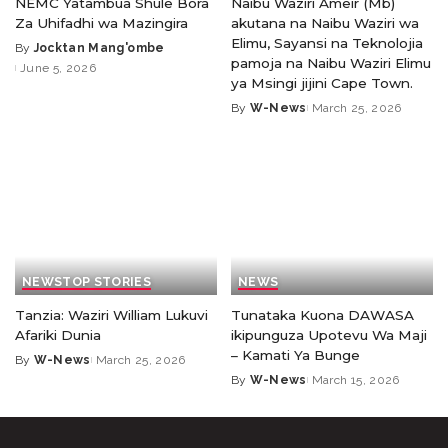
NEMC Yatambua Shule Bora
Naibu Waziri Ameir (Mb)
Za Uhifadhi wa Mazingira
akutana na Naibu Waziri wa
Elimu, Sayansi na Teknolojia
By
Jocktan Mang'ombe
pamoja na Naibu Waziri Elimu
June 5, 2026
ya Msingi jijini Cape Town.
By
W-News
March 25, 2026
NEWS
TOP STORIES
NEWS
Tanzia: Waziri William Lukuvi
Tunataka Kuona DAWASA
Afariki Dunia
ikipunguza Upotevu Wa Maji
– Kamati Ya Bunge
By
W-News
March 25, 2026
By
W-News
March 15, 2026