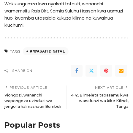
Wakizungumza kwa nyakati tofauti, wananchi
wamemsifu Rais Dkt. Samia Suluhu Hassan kwa uamuzi
huo, kwamba utasaidia kukuza kilimo na kuwainua
kiuchumi.
#WASAFIDIGITAL
TAGS:
SHARE ON
PREVIOUS ARTICLE
NEXT ARTICLE
Viongozi, wananchi
4.45B imeleta tabasamu kwa
wapongeza uzinduzi wa
wanafunzi wa kike Kilindi,
jengo la halmashauri Bumbuli
Tanga
Popular Posts