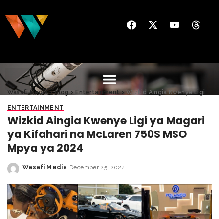
Wasafi Media
>
Blog
>
Entertainment
>
Wizkid Aingia Kwenye Ligi ya Magari ya Kifahari na McLaren 750S MSO Mpya ya 2024
ENTERTAINMENT
Wizkid Aingia Kwenye Ligi ya Magari
ya Kifahari na McLaren 750S MSO
Mpya ya 2024
Wasafi Media
December 25, 2024