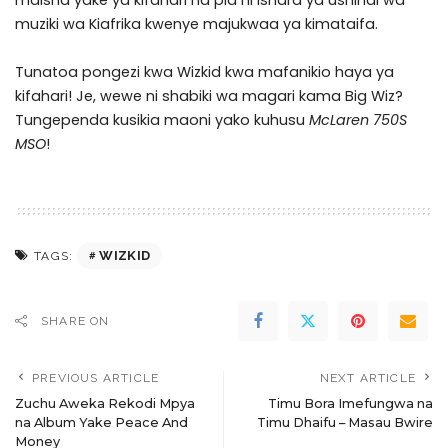
muziki wa Kiafrika kwenye majukwaa ya kimataifa.
Tunatoa pongezi kwa Wizkid kwa mafanikio haya ya
kifahari! Je, wewe ni shabiki wa magari kama Big Wiz?
Tungependa kusikia maoni yako kuhusu
McLaren 750S
MSO
!
WIZKID
TAGS:
SHARE ON
PREVIOUS ARTICLE
NEXT ARTICLE
Zuchu Aweka Rekodi Mpya
Timu Bora Imefungwa na
na Album Yake Peace And
Timu Dhaifu – Masau Bwire
Money