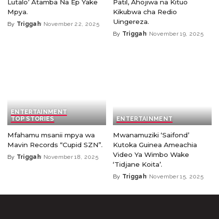
Lutalo’ Atamba Na Ep Yake
Patil, Ahojiwa na Kituo
Mpya.
Kikubwa cha Redio
Uingereza.
By
Triggah
November 22, 2025
By
Triggah
November 19, 2025
ENTERTAINMENT
TOP STORIES
ENTERTAINMENT
Mfahamu msanii mpya wa
Mwanamuziki ‘Saifond’
Mavin Records “Cupid SZN”.
Kutoka Guinea Ameachia
Video Ya Wimbo Wake
By
Triggah
November 18, 2025
‘Tidjane Koita’.
By
Triggah
November 15, 2025