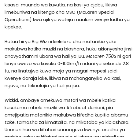
kisasa, muundo wa kuvutia, na kasi ya ajabu, likiwa
limebuniwa na kitengo cha MSO (McLaren Special
Operations) kwa ajili ya wateja maalum wenye ladha ya
kipekee.
Hatua hii ya Big Wiz ni kielelezo cha mafanikio yake
makubwa katika muziki na biashara, huku akionyesha jinsi
anavyothamini ubora wa hali ya juu.
McLaren 750S
ni gari
lenye uwezo wa kuvuka 0-100km/h ndani ya sekunde 2.8
tu, na linatajwa kuwa moja ya magari mepesi zaidi
kwenye daraja lake, likiwa na mchanganyiko wa kasi,
nguvu, na teknolojia ya hali ya juu.
Wizkid, ambaye amekuwa mstari wa mbele katika
kusukuma mbele muziki wa Afrobeat duniani, pia
amejipatia mafanikio makubwa kifedha kupitia albamu
zake, tamasha za kimataifa, na mikataba ya kibiashara.
Ununuzi huu wa kifahari unaongeza kwenye orodha ya
maisha yake ya kifahari na pia ni ishara ya ushindi wa