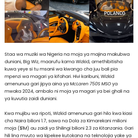
Staa wa muziki wa Nigeria na moja ya majina makubwa
duniani, Big Wiz, maarufu kama
Wizkid
, amethibitisha
kuwa yeye si tu msanii wa kiwango cha juu bali pia
mpenzi wa magari ya kifahari. Hivi karibuni, Wizkid
amenunua gari jipya aina ya
McLaren 750S MSO
ya
mwaka 2024, ambalo ni moja ya magari ya bei ghali na
ya kuvutia zaidi duniani.
Kwa mujibu wa ripoti, Wizkid amenunua gari hilo kwa kiasi
cha Naira bilioni 1.7, sawa na Dola za Kimarekani milioni
moja ($1M) au zaidi ya Shilingi bilioni 2.3 za Kitanzania. Gari
hili lina mvuto wa kipekee kutokana na teknolojia yake ya